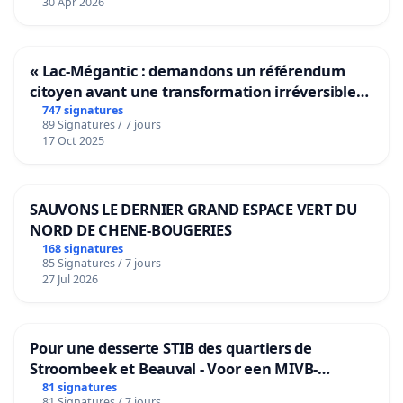
30 Apr 2026
« Lac-Mégantic : demandons un référendum
citoyen avant une transformation irréversible
de notre territoire »
747 signatures
89 Signatures / 7 jours
17 Oct 2025
SAUVONS LE DERNIER GRAND ESPACE VERT DU
NORD DE CHENE-BOUGERIES
168 signatures
85 Signatures / 7 jours
27 Jul 2026
Pour une desserte STIB des quartiers de
Stroombeek et Beauval - Voor een MIVB-
bediening van de wijken Strombeek en Het
81 signatures
81 Signatures / 7 jours