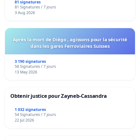
bediening van de wijken Strombeek en Het
81 signatures
81 Signatures / 7 jours
Voor
3 Aug 2026
Après la mort de Diégo , agissons pour la sécurité
dans les gares Ferroviaires Suisses
3 190 signatures
58 Signatures / 7 jours
13 May 2026
Obtenir justice pour Zayneb-Cassandra
1 032 signatures
54 Signatures / 7 jours
22 Jul 2026