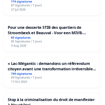
174 signatures
87 Signatures / 7 jours
27 Jul 2026
Pour une desserte STIB des quartiers de
Stroombeek et Beauval - Voor een MIVB-
bediening van de wijken Strombeek en Het
85 signatures
85 Signatures / 7 jours
Voor
3 Aug 2026
« Lac-Mégantic : demandons un référendum
citoyen avant une transformation irréversible
de notre territoire »
749 signatures
69 Signatures / 7 jours
17 Oct 2025
Stop à la criminalisation du droit de manifester
à Neuchâtel