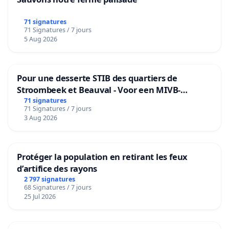
71 signatures
71 Signatures / 7 jours
5 Aug 2026
Pour une desserte STIB des quartiers de
Stroombeek et Beauval - Voor een MIVB-
bediening van de wijken Strombeek en Het
71 signatures
71 Signatures / 7 jours
Voor
3 Aug 2026
Protéger la population en retirant les feux
d’artifice des rayons
2 797 signatures
68 Signatures / 7 jours
25 Jul 2026