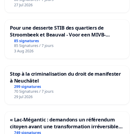
27 Jul 2026
Pour une desserte STIB des quartiers de
Stroombeek et Beauval - Voor een MIVB-
bediening van de wijken Strombeek en Het
85 signatures
85 Signatures / 7 jours
Voor
3 Aug 2026
Stop à la criminalisation du droit de manifester
à Neuchâtel
299 signatures
70 Signatures / 7 jours
29 Jul 2026
« Lac-Mégantic : demandons un référendum
citoyen avant une transformation irréversible
de notre territoire »
749 signatures