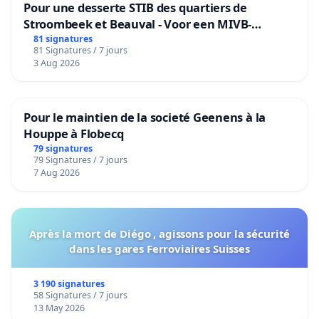
Pour une desserte STIB des quartiers de
Stroombeek et Beauval - Voor een MIVB-
bediening van de wijken Strombeek en Het
81 signatures
81 Signatures / 7 jours
Voor
3 Aug 2026
Pour le maintien de la societé Geenens à la
Houppe à Flobecq
79 signatures
79 Signatures / 7 jours
7 Aug 2026
Après la mort de Diégo , agissons pour la sécurité
dans les gares Ferroviaires Suisses
3 190 signatures
58 Signatures / 7 jours
13 May 2026