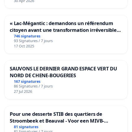
30 Apr 2026
« Lac-Mégantic : demandons un référendum
citoyen avant une transformation irréversible
de notre territoire »
746 signatures
93 Signatures / 7 jours
17 Oct 2025
SAUVONS LE DERNIER GRAND ESPACE VERT DU
NORD DE CHENE-BOUGERIES
167 signatures
86 Signatures / 7 jours
27 Jul 2026
Pour une desserte STIB des quartiers de
Stroombeek et Beauval - Voor een MIVB-
bediening van de wijken Strombeek en Het
81 signatures
81 Signatures / 7 jours