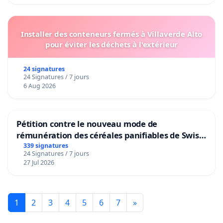
Installer des conteneurs fermés à Villaverde Alto
pour éviter les déchets à l'extérieur
24 signatures
24 Signatures / 7 jours
6 Aug 2026
Pétition contre le nouveau mode de
rémunération des céréales panifiables de Swiss
granum basé sur la teneur en protéines
339 signatures
24 Signatures / 7 jours
27 Jul 2026
1
2
3
4
5
6
7
»