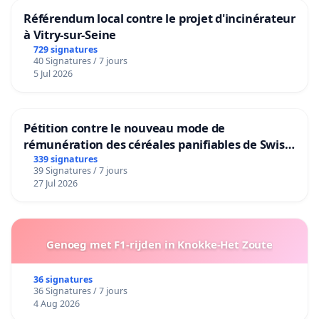
Référendum local contre le projet d'incinérateur
à Vitry-sur-Seine
729 signatures
40 Signatures / 7 jours
5 Jul 2026
Pétition contre le nouveau mode de
rémunération des céréales panifiables de Swiss
granum basé sur la teneur en protéines
339 signatures
39 Signatures / 7 jours
27 Jul 2026
Genoeg met F1-rijden in Knokke-Het Zoute
36 signatures
36 Signatures / 7 jours
4 Aug 2026