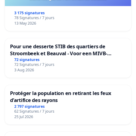
3 175 signatures
78 Signatures / 7 jours
13 May 2026
Pour une desserte STIB des quartiers de
Stroombeek et Beauval - Voor een MIVB-
bediening van de wijken Strombeek en Het
72 signatures
72 Signatures / 7 jours
Voor
3 Aug 2026
Protéger la population en retirant les feux
d’artifice des rayons
2 797 signatures
62 Signatures / 7 jours
25 Jul 2026