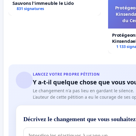
Sauvons l'immeuble le Lido
Protégeon
831 signatures
Kinsenda
du Ce
Protégeons
Kinsendael
Centre spo
1 133 sign
LANCEZ VOTRE PROPRE PÉTITION
Y a-t-il quelque chose que vous vo
Le changement n'a pas lieu en gardant le silence.
L'auteur de cette pétition a eu le courage de ses o
Décrivez le changement que vous souhaitez