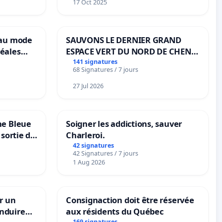
17 Oct 2025
eau mode
SAUVONS LE DERNIER GRAND
éales
ESPACE VERT DU NORD DE CHENE-
anum basé
BOUGERIES
141 signatures
68 Signatures / 7 jours
es
27 Jul 2026
ne Bleue
Soigner les addictions, sauver
 sortie de
Charleroi.
42 signatures
42 Signatures / 7 jours
1 Aug 2026
r un
Consignaction doit être réservée
nduire
aux résidents du Québec
169 signatures