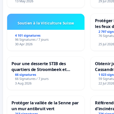
13 May 2026
29 Jul 202
Protéger 
Soutien à la Viticulture Suisse
les feux d
2 797 sig
4 101 signatures
76 Signatu
96 Signatures / 7 jours
30 Apr 2026
25 Jul 202
Pour une desserte STIB des
Obtenir j
quartiers de Stroombeek et
Cassandr
Beauval - Voor een MIVB-
66 signatures
1 023 sig
66 Signatures / 7 jours
59 Signatu
bediening van de wijken
3 Aug 2026
22 Jul 202
Strombeek en Het Voor
Protéger la vallée de la Senne par
Référendu
un mur antibruit vert
d'incinér
213 signatures
726 signa