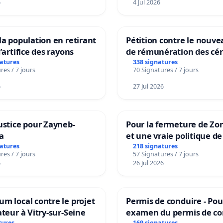
6
4 Jul 2026
la population en retirant
Pétition contre le nouv
’artifice des rayons
de rémunération des cér
panifiables de Swiss gr
natures
338 signatures
res / 7 jours
70 Signatures / 7 jours
sur la teneur en protéin
6
27 Jul 2026
ustice pour Zayneb-
Pour la fermeture de Zo
a
et une vraie politique de
la dépendance
natures
218 signatures
res / 7 jours
57 Signatures / 7 jours
6
26 Jul 2026
m local contre le projet
Permis de conduire - Pou
ateur à Vitry-sur-Seine
examen du permis de co
tures
169 signatures