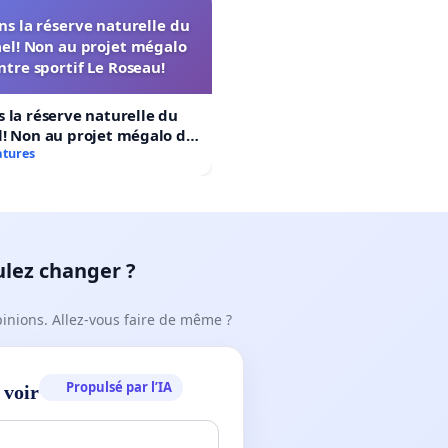
s la réserve naturelle du
el! Non au projet mégalo
ntre sportif Le Roseau!
 la réserve naturelle du
! Non au projet mégalo du
rtif Le Roseau!
atures
ulez changer ?
pinions. Allez-vous faire de même ?
Propulsé par l’IA
 voir