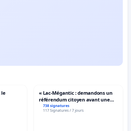
 le
« Lac-Mégantic : demandons un
référendum citoyen avant une
transformation irréversible de
738 signatures
117 Signatures / 7 jours
notre territoire »