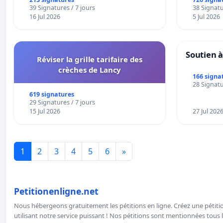
39 Signatures / 7 jours
38 Signatu
16 Jul 2026
5 Jul 2026
Soutien à
Réviser la grille tarifaire des
crèches de Lancy
166 signa
28 Signatu
619 signatures
29 Signatures / 7 jours
15 Jul 2026
27 Jul 202
1
2
3
4
5
6
»
Petitionenligne.net
Nous hébergeons gratuitement les pétitions en ligne. Créez une pétitio
utilisant notre service puissant ! Nos pétitions sont mentionnées tous l