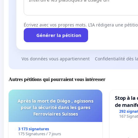
Écrivez avec vos propres mots. L’IA rédigera une pétiti
Générer la pétition
Vos données vous appartiennent
Confidentialité dès l
Autres pétitions qui pourraient vous intéresser
Stop à la
Après la mort de Diégo , agissons
de manif
pour la sécurité dans les gares
292 signa
Ferroviaires Suisses
167 Signat
3 173 signatures
175 Signatures / 7 jours