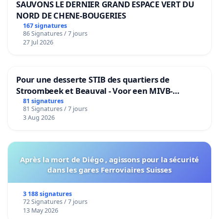
SAUVONS LE DERNIER GRAND ESPACE VERT DU
NORD DE CHENE-BOUGERIES
167 signatures
86 Signatures / 7 jours
27 Jul 2026
Pour une desserte STIB des quartiers de
Stroombeek et Beauval - Voor een MIVB-
bediening van de wijken Strombeek en Het
81 signatures
81 Signatures / 7 jours
Voor
3 Aug 2026
Après la mort de Diégo , agissons pour la sécurité
dans les gares Ferroviaires Suisses
3 188 signatures
72 Signatures / 7 jours
13 May 2026