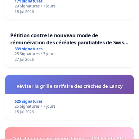
171 signatures
29 Signatures / 7 jours
18 Jul 2026
Pétition contre le nouveau mode de
rémunération des céréales panifiables de Swiss
granum basé sur la teneur en protéines
339 signatures
25 Signatures / 7 jours
27 Jul 2026
Réviser la grille tarifaire des crèches de Lancy
625 signatures
25 Signatures / 7 jours
15 Jul 2026
Installer des conteneurs fermés à Villaverde Alto