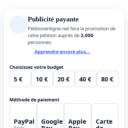
Publicité payante
Petitionenligne.net fera la promotion de
cette pétition auprès de
3,000
personnes.
Apprendre encore plus...
Choisissez votre budget
5 €
10 €
20 €
40 €
80 €
Méthode de paiement
PayPal
Google
Apple
Carte
Pay
Pay
de
Payer