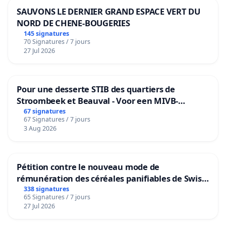
SAUVONS LE DERNIER GRAND ESPACE VERT DU
NORD DE CHENE-BOUGERIES
145 signatures
70 Signatures / 7 jours
27 Jul 2026
Pour une desserte STIB des quartiers de
Stroombeek et Beauval - Voor een MIVB-
bediening van de wijken Strombeek en Het
67 signatures
67 Signatures / 7 jours
Voor
3 Aug 2026
Pétition contre le nouveau mode de
rémunération des céréales panifiables de Swiss
granum basé sur la teneur en protéines
338 signatures
65 Signatures / 7 jours
27 Jul 2026