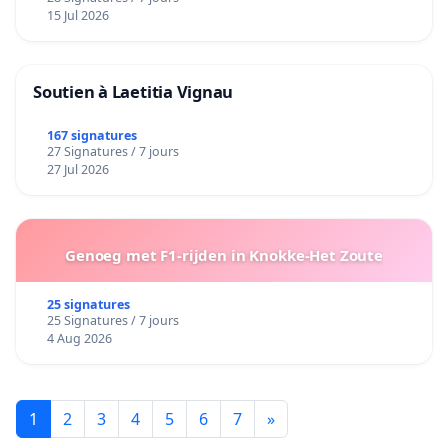
15 Jul 2026
Soutien à Laetitia Vignau
167 signatures
27 Signatures / 7 jours
27 Jul 2026
Genoeg met F1-rijden in Knokke-Het Zoute
25 signatures
25 Signatures / 7 jours
4 Aug 2026
1
2
3
4
5
6
7
»