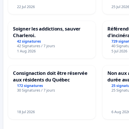
22 Jul 2026
25 Jul 202
Soigner les addictions, sauver
Référendu
Charleroi.
d'incinér
42 signatures
729 signa
42 Signatures / 7 jours
40 Signatu
1 Aug 2026
5 Jul 2026
Consignaction doit être réservée
Non aux a
aux résidents du Québec
durée ava
172 signatures
25 signat
30 Signatures / 7 jours
25 Signatu
18 Jul 2026
6 Aug 202