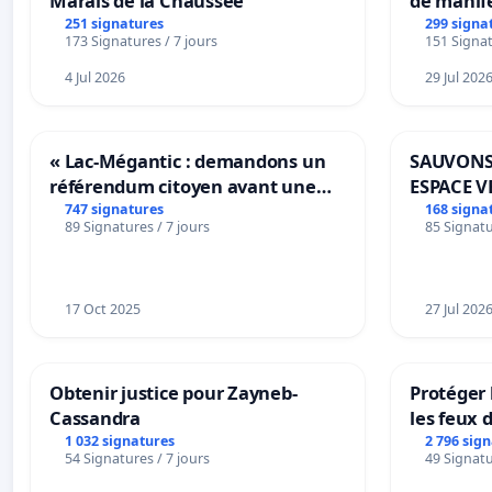
Marais de la Chaussée
de manif
251 signatures
299 signa
173 Signatures / 7 jours
151 Signat
4 Jul 2026
29 Jul 202
« Lac-Mégantic : demandons un
SAUVONS
référendum citoyen avant une
ESPACE V
transformation irréversible de
BOUGERI
747 signatures
168 signa
89 Signatures / 7 jours
85 Signatu
notre territoire »
17 Oct 2025
27 Jul 202
Obtenir justice pour Zayneb-
Protéger 
Cassandra
les feux d
1 032 signatures
2 796 sig
54 Signatures / 7 jours
49 Signatu