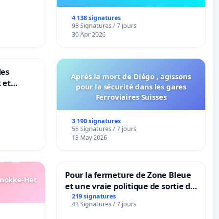
4 138 signatures
98 Signatures / 7 jours
30 Apr 2026
des
Après la mort de Diégo , agissons
 et
pour la sécurité dans les gares
-
Ferroviaires Suisses
3 190 signatures
58 Signatures / 7 jours
13 May 2026
Pour la fermeture de Zone Bleue
Knokke-Het
et une vraie politique de sortie de
la dépendance
219 signatures
43 Signatures / 7 jours