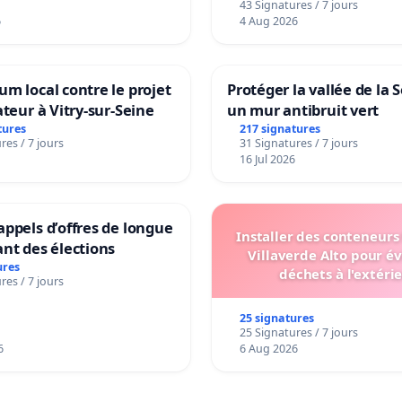
43 Signatures / 7 jours
6
4 Aug 2026
m local contre le projet
Protéger la vallée de la 
ateur à Vitry-sur-Seine
un mur antibruit vert
tures
217 signatures
res / 7 jours
31 Signatures / 7 jours
16 Jul 2026
ppels d’offres de longue
Installer des conteneurs
nt des élections
Villaverde Alto pour év
ures
déchets à l'extéri
res / 7 jours
25 signatures
25 Signatures / 7 jours
6
6 Aug 2026