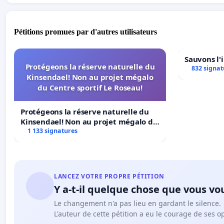
Pétitions promues par d'autres utilisateurs
Sauvons l'
Protégeons la réserve naturelle du
832 signat
Kinsendael! Non au projet mégalo
du Centre sportif Le Roseau!
Protégeons la réserve naturelle du
Kinsendael! Non au projet mégalo du
Centre sportif Le Roseau!
1 133 signatures
LANCEZ VOTRE PROPRE PÉTITION
Y a-t-il quelque chose que vous vo
Le changement n'a pas lieu en gardant le silence.
L'auteur de cette pétition a eu le courage de ses o