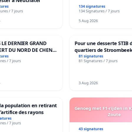
ester à Neuchâtel
tures
134 signatures
ures / 7 jours
134 Signatures / 7 jours
6
5 Aug 2026
 LE DERNIER GRAND
Pour une desserte STIB 
ERT DU NORD DE CHENE-
quartiers de Stroombeek
ES
Beauval - Voor een MIVB
tures
81 signatures
res / 7 jours
81 Signatures / 7 jours
bediening van de wijken
Strombeek en Het Voor
6
3 Aug 2026
la population en retirant
Genoeg met F1-rijden in 
’artifice des rayons
Zoute
natures
res / 7 jours
43 signatures