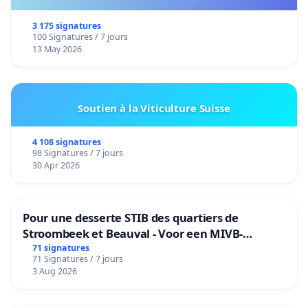
3 175 signatures
100 Signatures / 7 jours
13 May 2026
Soutien à la Viticulture Suisse
4 108 signatures
98 Signatures / 7 jours
30 Apr 2026
Pour une desserte STIB des quartiers de
Stroombeek et Beauval - Voor een MIVB-
bediening van de wijken Strombeek en Het
71 signatures
71 Signatures / 7 jours
Voor
3 Aug 2026