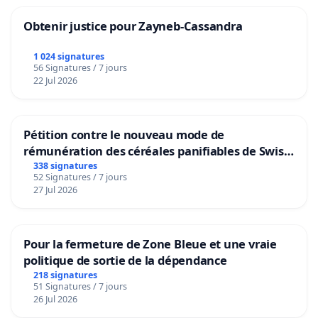
Obtenir justice pour Zayneb-Cassandra
1 024 signatures
56 Signatures / 7 jours
22 Jul 2026
Pétition contre le nouveau mode de
rémunération des céréales panifiables de Swiss
granum basé sur la teneur en protéines
338 signatures
52 Signatures / 7 jours
27 Jul 2026
Pour la fermeture de Zone Bleue et une vraie
politique de sortie de la dépendance
218 signatures
51 Signatures / 7 jours
26 Jul 2026