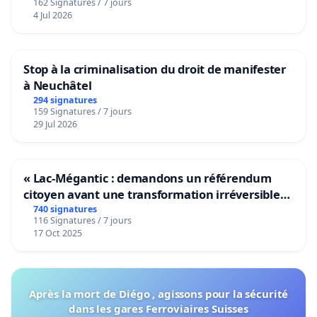
162 Signatures / 7 jours
4 Jul 2026
Stop à la criminalisation du droit de manifester
à Neuchâtel
294 signatures
159 Signatures / 7 jours
29 Jul 2026
« Lac-Mégantic : demandons un référendum
citoyen avant une transformation irréversible
de notre territoire »
740 signatures
116 Signatures / 7 jours
17 Oct 2025
Après la mort de Diégo , agissons pour la sécurité
dans les gares Ferroviaires Suisses