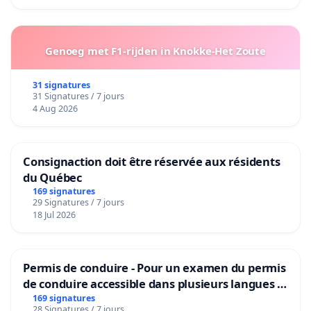
Genoeg met F1-rijden in Knokke-Het Zoute
31 signatures
31 Signatures / 7 jours
4 Aug 2026
Consignaction doit être réservée aux résidents
du Québec
169 signatures
29 Signatures / 7 jours
18 Jul 2026
Permis de conduire - Pour un examen du permis
de conduire accessible dans plusieurs langues à
Bruxelles
169 signatures
28 Signatures / 7 jours