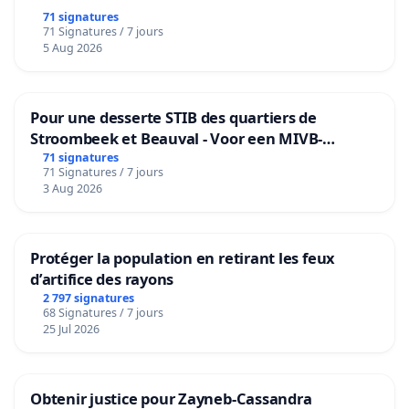
71 signatures
71 Signatures / 7 jours
5 Aug 2026
Pour une desserte STIB des quartiers de
Stroombeek et Beauval - Voor een MIVB-
bediening van de wijken Strombeek en Het
71 signatures
71 Signatures / 7 jours
Voor
3 Aug 2026
Protéger la population en retirant les feux
d’artifice des rayons
2 797 signatures
68 Signatures / 7 jours
25 Jul 2026
Obtenir justice pour Zayneb-Cassandra