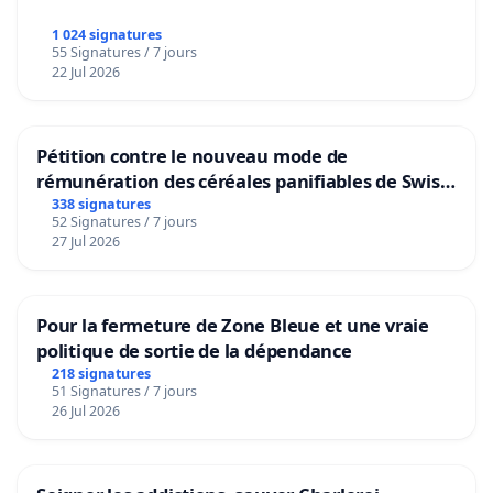
1 024 signatures
55 Signatures / 7 jours
22 Jul 2026
Pétition contre le nouveau mode de
rémunération des céréales panifiables de Swiss
granum basé sur la teneur en protéines
338 signatures
52 Signatures / 7 jours
27 Jul 2026
Pour la fermeture de Zone Bleue et une vraie
politique de sortie de la dépendance
218 signatures
51 Signatures / 7 jours
26 Jul 2026