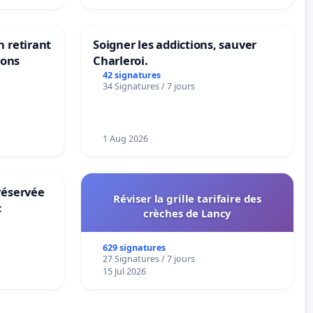
n retirant
Soigner les addictions, sauver
yons
Charleroi.
42 signatures
34 Signatures / 7 jours
1 Aug 2026
réservée
Réviser la grille tarifaire des
c
crèches de Lancy
629 signatures
27 Signatures / 7 jours
15 Jul 2026