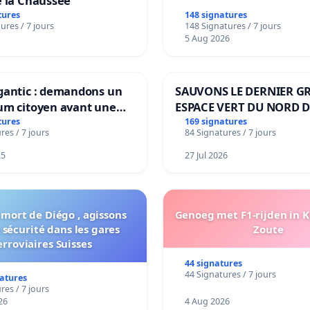
e la Chaussée
tures
148 signatures
ures / 7 jours
148 Signatures / 7 jours
5 Aug 2026
gantic : demandons un
SAUVONS LE DERNIER G
um citoyen avant une
ESPACE VERT DU NORD D
ation irréversible de
BOUGERIES
tures
169 signatures
res / 7 jours
84 Signatures / 7 jours
itoire »
25
27 Jul 2026
 mort de Diégo , agissons
Genoeg met F1-rijden in 
 sécurité dans les gares
Zoute
erroviaires Suisses
44 signatures
44 Signatures / 7 jours
natures
res / 7 jours
26
4 Aug 2026