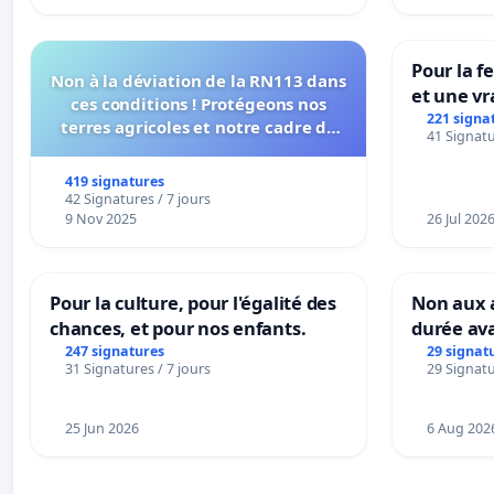
Pour la f
Non à la déviation de la RN113 dans
et une vr
ces conditions ! Protégeons nos
la dépen
221 signa
terres agricoles et notre cadre de
41 Signatu
vie !
419 signatures
42 Signatures / 7 jours
9 Nov 2025
26 Jul 202
Pour la culture, pour l'égalité des
Non aux a
chances, et pour nos enfants.
durée ava
247 signatures
29 signat
31 Signatures / 7 jours
29 Signatu
25 Jun 2026
6 Aug 202