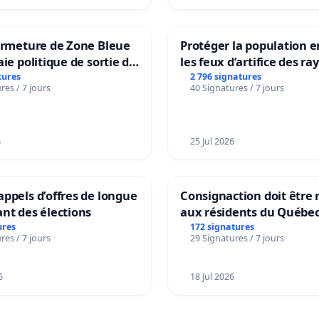
ermeture de Zone Bleue
Protéger la population e
aie politique de sortie de
les feux d’artifice des ra
dance
tures
2 796 signatures
res / 7 jours
40 Signatures / 7 jours
6
25 Jul 2026
ppels d’offres de longue
Consignaction doit être 
nt des élections
aux résidents du Québe
ures
172 signatures
res / 7 jours
29 Signatures / 7 jours
6
18 Jul 2026