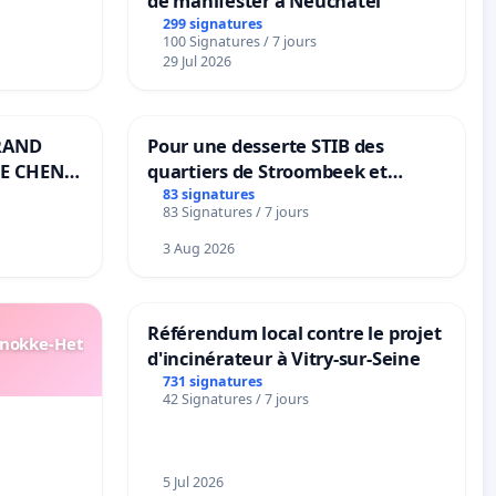
de manifester à Neuchâtel
299 signatures
100 Signatures / 7 jours
29 Jul 2026
RAND
Pour une desserte STIB des
E CHENE-
quartiers de Stroombeek et
Beauval - Voor een MIVB-
83 signatures
83 Signatures / 7 jours
bediening van de wijken
Strombeek en Het Voor
3 Aug 2026
Référendum local contre le projet
Knokke-Het
d'incinérateur à Vitry-sur-Seine
731 signatures
42 Signatures / 7 jours
5 Jul 2026