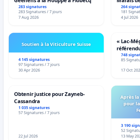
Geenens à la Houppe à Flobecq
Marais d
283 signatures
264 signa
283 Signatures / 7 jours
181 Signat
7 Aug 2026
4 Jul 2026
« Lac-Mé
Soutien à la Viticulture Suisse
référend
transform
748 signa
4 145 signatures
85 Signatu
notre terr
97 Signatures / 7 jours
30 Apr 2026
17 Oct 20
Obtenir justice pour Zayneb-
Après la
Cassandra
pour la
1 035 signatures
F
57 Signatures / 7 jours
3 190 sig
52 Signatu
22 Jul 2026
13 May 20