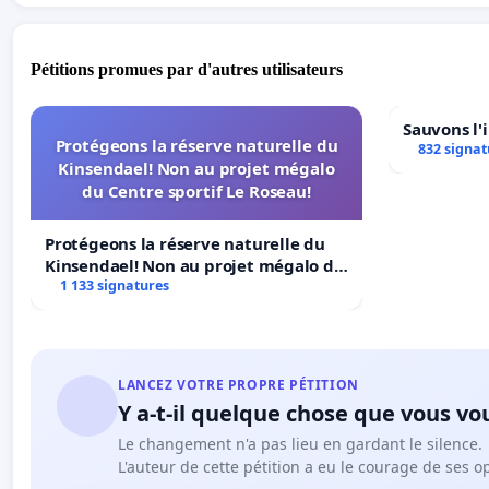
Pétitions promues par d'autres utilisateurs
Sauvons l'
Protégeons la réserve naturelle du
832 signat
Kinsendael! Non au projet mégalo
du Centre sportif Le Roseau!
Protégeons la réserve naturelle du
Kinsendael! Non au projet mégalo du
Centre sportif Le Roseau!
1 133 signatures
LANCEZ VOTRE PROPRE PÉTITION
Y a-t-il quelque chose que vous vo
Le changement n'a pas lieu en gardant le silence.
L'auteur de cette pétition a eu le courage de ses o