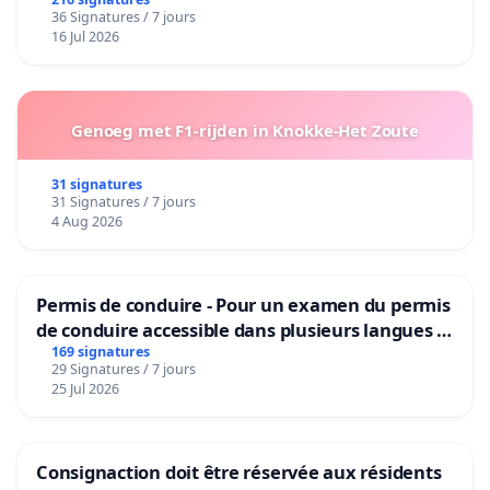
36 Signatures / 7 jours
16 Jul 2026
Genoeg met F1-rijden in Knokke-Het Zoute
31 signatures
31 Signatures / 7 jours
4 Aug 2026
Permis de conduire - Pour un examen du permis
de conduire accessible dans plusieurs langues à
Bruxelles
169 signatures
29 Signatures / 7 jours
25 Jul 2026
Consignaction doit être réservée aux résidents