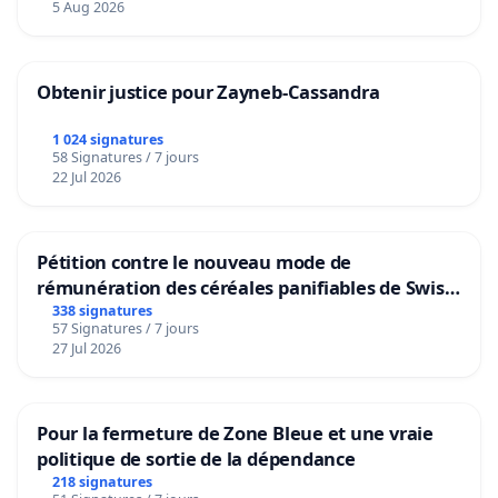
5 Aug 2026
Obtenir justice pour Zayneb-Cassandra
1 024 signatures
58 Signatures / 7 jours
22 Jul 2026
Pétition contre le nouveau mode de
rémunération des céréales panifiables de Swiss
granum basé sur la teneur en protéines
338 signatures
57 Signatures / 7 jours
27 Jul 2026
Pour la fermeture de Zone Bleue et une vraie
politique de sortie de la dépendance
218 signatures