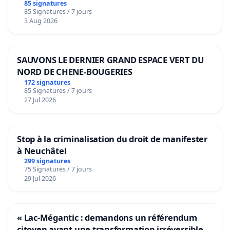
bediening van de wijken Strombeek en Het
85 signatures
85 Signatures / 7 jours
Voor
3 Aug 2026
SAUVONS LE DERNIER GRAND ESPACE VERT DU
NORD DE CHENE-BOUGERIES
172 signatures
85 Signatures / 7 jours
27 Jul 2026
Stop à la criminalisation du droit de manifester
à Neuchâtel
299 signatures
75 Signatures / 7 jours
29 Jul 2026
« Lac-Mégantic : demandons un référendum
citoyen avant une transformation irréversible