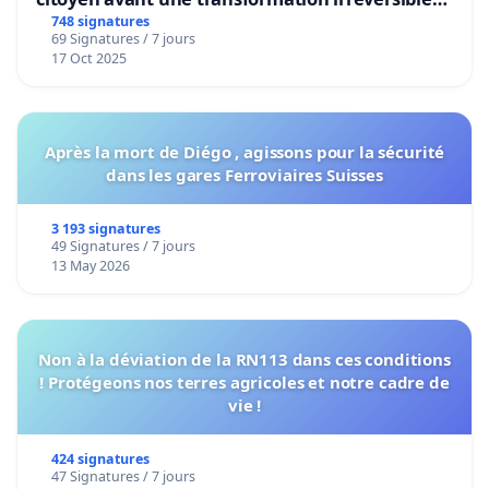
de notre territoire »
748 signatures
69 Signatures / 7 jours
17 Oct 2025
Après la mort de Diégo , agissons pour la sécurité
dans les gares Ferroviaires Suisses
3 193 signatures
49 Signatures / 7 jours
13 May 2026
Non à la déviation de la RN113 dans ces conditions
! Protégeons nos terres agricoles et notre cadre de
vie !
424 signatures
47 Signatures / 7 jours