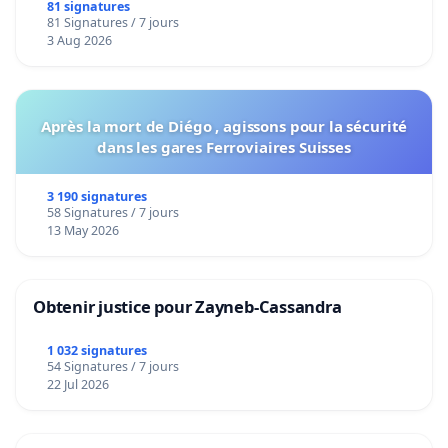
bediening van de wijken Strombeek en Het
81 signatures
81 Signatures / 7 jours
Voor
3 Aug 2026
Après la mort de Diégo , agissons pour la sécurité
dans les gares Ferroviaires Suisses
3 190 signatures
58 Signatures / 7 jours
13 May 2026
Obtenir justice pour Zayneb-Cassandra
1 032 signatures
54 Signatures / 7 jours
22 Jul 2026