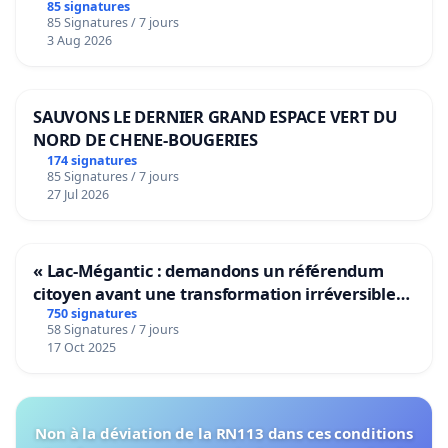
bediening van de wijken Strombeek en Het
85 signatures
85 Signatures / 7 jours
Voor
3 Aug 2026
SAUVONS LE DERNIER GRAND ESPACE VERT DU
NORD DE CHENE-BOUGERIES
174 signatures
85 Signatures / 7 jours
27 Jul 2026
« Lac-Mégantic : demandons un référendum
citoyen avant une transformation irréversible
de notre territoire »
750 signatures
58 Signatures / 7 jours
17 Oct 2025
Non à la déviation de la RN113 dans ces conditions