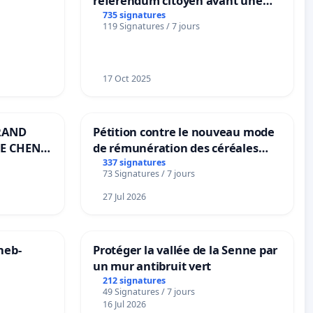
référendum citoyen avant une
transformation irréversible de
735 signatures
119 Signatures / 7 jours
notre territoire »
17 Oct 2025
RAND
Pétition contre le nouveau mode
E CHENE-
de rémunération des céréales
panifiables de Swiss granum basé
337 signatures
73 Signatures / 7 jours
sur la teneur en protéines
27 Jul 2026
neb-
Protéger la vallée de la Senne par
un mur antibruit vert
212 signatures
49 Signatures / 7 jours
16 Jul 2026