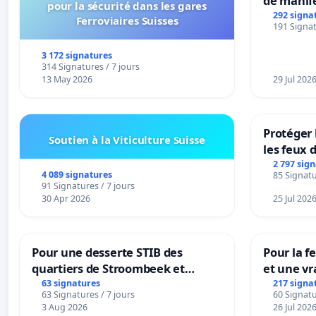
de manif
pour la sécurité dans les gares
292 signa
Ferroviaires Suisses
191 Signat
3 172 signatures
314 Signatures / 7 jours
13 May 2026
29 Jul 202
Protéger 
Soutien à la Viticulture Suisse
les feux d
2 797 sig
4 089 signatures
85 Signatu
91 Signatures / 7 jours
30 Apr 2026
25 Jul 202
Pour une desserte STIB des
Pour la f
quartiers de Stroombeek et
et une vr
Beauval - Voor een MIVB-
la dépen
63 signatures
217 signa
63 Signatures / 7 jours
60 Signatu
bediening van de wijken
3 Aug 2026
26 Jul 202