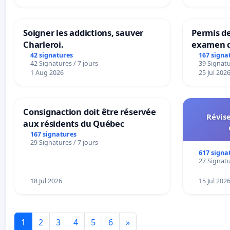
Strombeek en Het Voor
Soigner les addictions, sauver
Permis de
Charleroi.
examen d
accessibl
42 signatures
167 signa
42 Signatures / 7 jours
39 Signatu
à Bruxell
1 Aug 2026
25 Jul 202
Consignaction doit être réservée
Révise
aux résidents du Québec
167 signatures
29 Signatures / 7 jours
617 signa
27 Signatu
18 Jul 2026
15 Jul 202
1
2
3
4
5
6
»