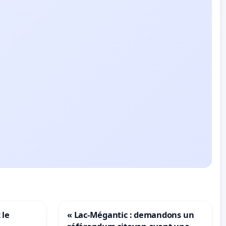
 le
« Lac-Mégantic : demandons un