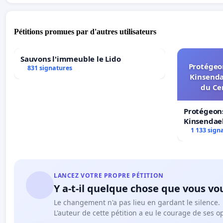
Pétitions promues par d'autres utilisateurs
Sauvons l'immeuble le Lido
Protégeon
831 signatures
Kinsenda
du Ce
Protégeons
Kinsendael
Centre spo
1 133 sign
LANCEZ VOTRE PROPRE PÉTITION
Y a-t-il quelque chose que vous vo
Le changement n'a pas lieu en gardant le silence.
L'auteur de cette pétition a eu le courage de ses o