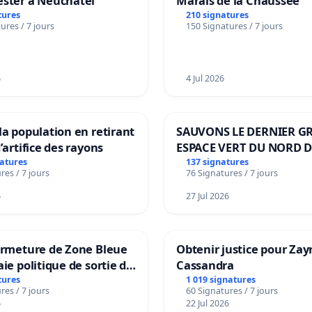
ester à Neuchâtel
Marais de la Chaussée
tures
210 signatures
ures / 7 jours
150 Signatures / 7 jours
6
4 Jul 2026
la population en retirant
SAUVONS LE DERNIER G
’artifice des rayons
ESPACE VERT DU NORD D
BOUGERIES
natures
137 signatures
res / 7 jours
76 Signatures / 7 jours
6
27 Jul 2026
ermeture de Zone Bleue
Obtenir justice pour Zay
aie politique de sortie de
Cassandra
dance
tures
1 019 signatures
res / 7 jours
60 Signatures / 7 jours
6
22 Jul 2026