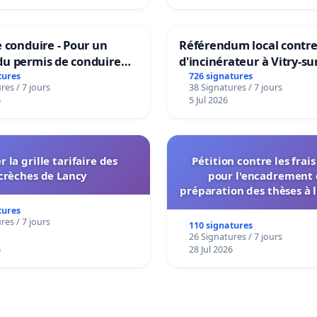
 conduire - Pour un
Référendum local contre 
u permis de conduire
d'incinérateur à Vitry-su
e dans plusieurs langues
tures
726 signatures
res / 7 jours
38 Signatures / 7 jours
es
6
5 Jul 2026
r la grille tarifaire des
Pétition contre les frai
crèches de Lancy
pour l'encadrement 
préparation des thèses à l
de l'administration et des
tures
décisionnelles de l'
res / 7 jours
110 signatures
26 Signatures / 7 jours
6
28 Jul 2026