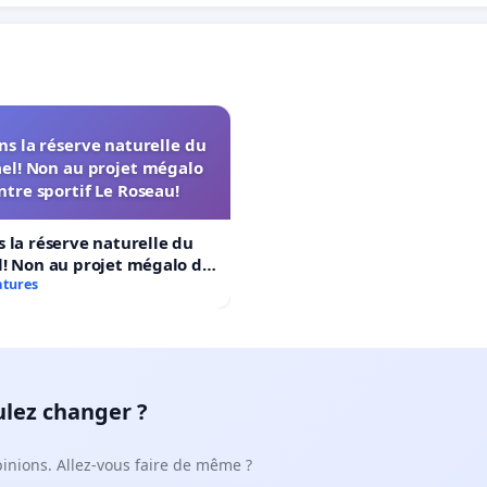
s la réserve naturelle du
el! Non au projet mégalo
ntre sportif Le Roseau!
 la réserve naturelle du
! Non au projet mégalo du
rtif Le Roseau!
atures
ulez changer ?
pinions. Allez-vous faire de même ?