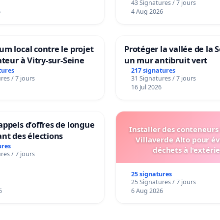
43 Signatures / 7 jours
6
4 Aug 2026
m local contre le projet
Protéger la vallée de la 
ateur à Vitry-sur-Seine
un mur antibruit vert
tures
217 signatures
res / 7 jours
31 Signatures / 7 jours
16 Jul 2026
ppels d’offres de longue
Installer des conteneurs
nt des élections
Villaverde Alto pour év
ures
déchets à l'extéri
res / 7 jours
25 signatures
25 Signatures / 7 jours
6
6 Aug 2026