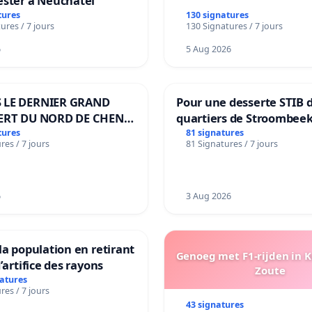
ester à Neuchâtel
tures
130 signatures
ures / 7 jours
130 Signatures / 7 jours
6
5 Aug 2026
 LE DERNIER GRAND
Pour une desserte STIB 
ERT DU NORD DE CHENE-
quartiers de Stroombeek
ES
Beauval - Voor een MIVB
tures
81 signatures
res / 7 jours
81 Signatures / 7 jours
bediening van de wijken
Strombeek en Het Voor
6
3 Aug 2026
la population en retirant
Genoeg met F1-rijden in 
’artifice des rayons
Zoute
natures
res / 7 jours
43 signatures