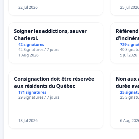
22 Jul 2026
25 Jul 202
Soigner les addictions, sauver
Référendu
Charleroi.
d'incinér
42 signatures
729 signa
42 Signatures / 7 jours
40 Signatu
1 Aug 2026
5 Jul 2026
Consignaction doit être réservée
Non aux a
aux résidents du Québec
durée ava
171 signatures
25 signat
29 Signatures / 7 jours
25 Signatu
18 Jul 2026
6 Aug 202