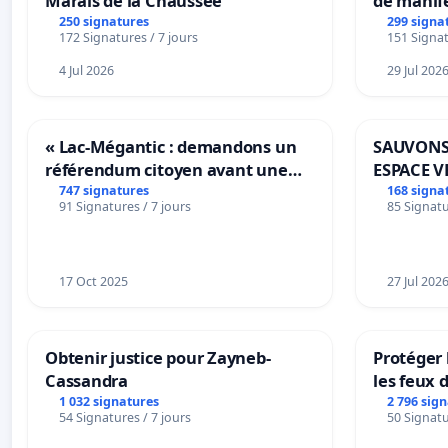
Marais de la Chaussée
de manif
250 signatures
299 signa
172 Signatures / 7 jours
151 Signat
4 Jul 2026
29 Jul 202
« Lac-Mégantic : demandons un
SAUVONS
référendum citoyen avant une
ESPACE V
transformation irréversible de
BOUGERI
747 signatures
168 signa
91 Signatures / 7 jours
85 Signatu
notre territoire »
17 Oct 2025
27 Jul 202
Obtenir justice pour Zayneb-
Protéger 
Cassandra
les feux d
1 032 signatures
2 796 sig
54 Signatures / 7 jours
50 Signatu