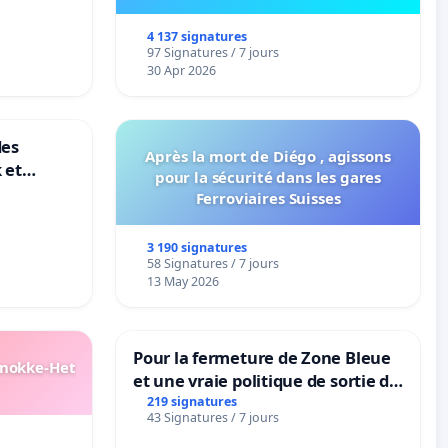
4 137 signatures
97 Signatures / 7 jours
30 Apr 2026
des
Après la mort de Diégo , agissons
 et
pour la sécurité dans les gares
-
Ferroviaires Suisses
3 190 signatures
58 Signatures / 7 jours
13 May 2026
Pour la fermeture de Zone Bleue
Knokke-Het
et une vraie politique de sortie de
la dépendance
219 signatures
43 Signatures / 7 jours