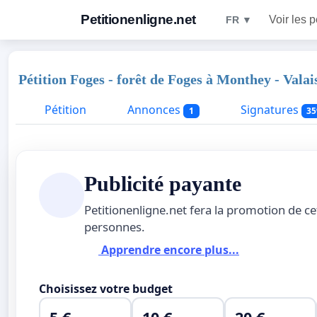
Petitionenligne.net
Voir les p
FR ▼
Pétition Foges - forêt de Foges à Monthey - Valai
Pétition
Annonces
Signatures
1
35
Publicité payante
Petitionenligne.net fera la promotion de ce
personnes.
Apprendre encore plus...
Choisissez votre budget