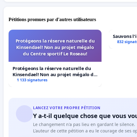
Pétitions promues par d'autres utilisateurs
Sauvons l'
Protégeons la réserve naturelle du
832 signat
Kinsendael! Non au projet mégalo
du Centre sportif Le Roseau!
Protégeons la réserve naturelle du
Kinsendael! Non au projet mégalo du
Centre sportif Le Roseau!
1 133 signatures
LANCEZ VOTRE PROPRE PÉTITION
Y a-t-il quelque chose que vous vo
Le changement n'a pas lieu en gardant le silence.
L'auteur de cette pétition a eu le courage de ses o