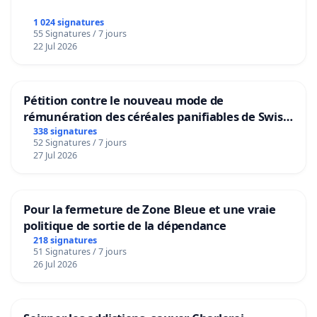
1 024 signatures
55 Signatures / 7 jours
22 Jul 2026
Pétition contre le nouveau mode de
rémunération des céréales panifiables de Swiss
granum basé sur la teneur en protéines
338 signatures
52 Signatures / 7 jours
27 Jul 2026
Pour la fermeture de Zone Bleue et une vraie
politique de sortie de la dépendance
218 signatures
51 Signatures / 7 jours
26 Jul 2026