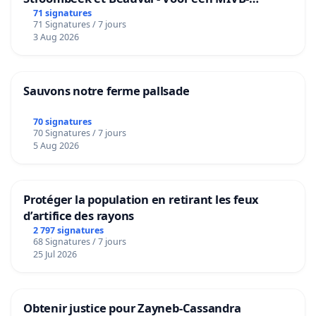
bediening van de wijken Strombeek en Het
71 signatures
71 Signatures / 7 jours
Voor
3 Aug 2026
Sauvons notre ferme pallsade
70 signatures
70 Signatures / 7 jours
5 Aug 2026
Protéger la population en retirant les feux
d’artifice des rayons
2 797 signatures
68 Signatures / 7 jours
25 Jul 2026
Obtenir justice pour Zayneb-Cassandra