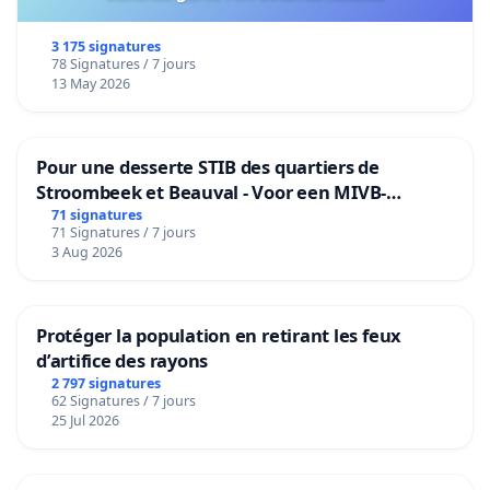
3 175 signatures
78 Signatures / 7 jours
13 May 2026
Pour une desserte STIB des quartiers de
Stroombeek et Beauval - Voor een MIVB-
bediening van de wijken Strombeek en Het
71 signatures
71 Signatures / 7 jours
Voor
3 Aug 2026
Protéger la population en retirant les feux
d’artifice des rayons
2 797 signatures
62 Signatures / 7 jours
25 Jul 2026