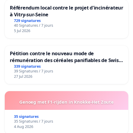
Référendum local contre le projet d'incinérateur
à Vitry-sur-Seine
729 signatures
40 Signatures / 7 jours
5 Jul 2026
Pétition contre le nouveau mode de
rémunération des céréales panifiables de Swiss
granum basé sur la teneur en protéines
339 signatures
39 Signatures / 7 jours
27 Jul 2026
Genoeg met F1-rijden in Knokke-Het Zoute
35 signatures
35 Signatures / 7 jours
4 Aug 2026