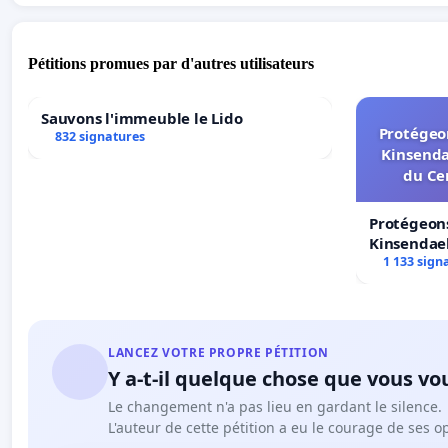
Pétitions promues par d'autres utilisateurs
Sauvons l'immeuble le Lido
Protégeon
832 signatures
Kinsenda
du Ce
Protégeons
Kinsendael
Centre spo
1 133 sign
LANCEZ VOTRE PROPRE PÉTITION
Y a-t-il quelque chose que vous vo
Le changement n'a pas lieu en gardant le silence.
L'auteur de cette pétition a eu le courage de ses o