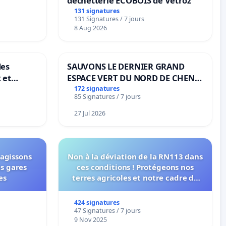
déchetterie ECOBOIS de Vétroz
131 signatures
131 Signatures / 7 jours
8 Aug 2026
des
SAUVONS LE DERNIER GRAND
 et
ESPACE VERT DU NORD DE CHENE-
-
BOUGERIES
172 signatures
85 Signatures / 7 jours
27 Jul 2026
 agissons
Non à la déviation de la RN113 dans
es gares
ces conditions ! Protégeons nos
es
terres agricoles et notre cadre de
vie !
424 signatures
47 Signatures / 7 jours
9 Nov 2025