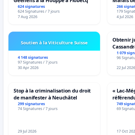
Geenens à la Houppe à Flobecq
Marais d
624 signatures
266 signa
624 Signatures / 7 jours
179 Signat
7 Aug 2026
4 Jul 2026
Obtenir j
Soutien à la Viticulture Suisse
Cassandr
1 079 sig
4 148 signatures
96 Signatu
97 Signatures / 7 jours
30 Apr 2026
22 Jul 202
Stop à la criminalisation du droit
« Lac-Mé
de manifester à Neuchâtel
référend
transform
299 signatures
749 signa
74 Signatures / 7 jours
69 Signatu
notre terr
29 Jul 2026
17 Oct 20