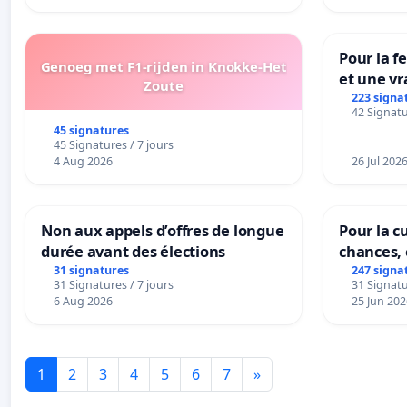
Pour la f
Genoeg met F1-rijden in Knokke-Het
et une vr
Zoute
la dépen
223 signa
42 Signatu
45 signatures
45 Signatures / 7 jours
4 Aug 2026
26 Jul 202
Non aux appels d’offres de longue
Pour la cu
durée avant des élections
chances, 
31 signatures
247 signa
31 Signatures / 7 jours
31 Signatu
6 Aug 2026
25 Jun 202
1
2
3
4
5
6
7
»