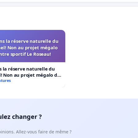
s la réserve naturelle du
el! Non au projet mégalo
ntre sportif Le Roseau!
 la réserve naturelle du
! Non au projet mégalo du
rtif Le Roseau!
atures
ulez changer ?
pinions. Allez-vous faire de même ?