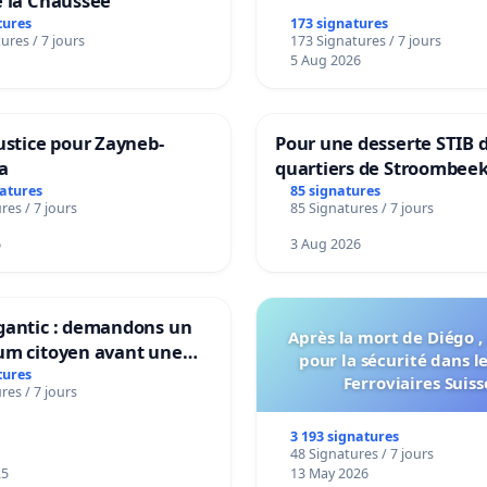
e la Chaussée
tures
173 signatures
ures / 7 jours
173 Signatures / 7 jours
5 Aug 2026
ustice pour Zayneb-
Pour une desserte STIB 
a
quartiers de Stroombeek
Beauval - Voor een MIVB
natures
85 signatures
res / 7 jours
85 Signatures / 7 jours
bediening van de wijken
Strombeek en Het Voor
6
3 Aug 2026
gantic : demandons un
Après la mort de Diégo ,
um citoyen avant une
pour la sécurité dans l
ation irréversible de
tures
Ferroviaires Suiss
res / 7 jours
itoire »
3 193 signatures
48 Signatures / 7 jours
25
13 May 2026