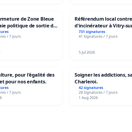
ermeture de Zone Bleue
Référendum local contre 
aie politique de sortie de
d'incinérateur à Vitry-su
dance
tures
731 signatures
res / 7 jours
41 Signatures / 7 jours
6
5 Jul 2026
lture, pour l'égalité des
Soigner les addictions, 
et pour nos enfants.
Charleroi.
tures
42 signatures
res / 7 jours
28 Signatures / 7 jours
6
1 Aug 2026