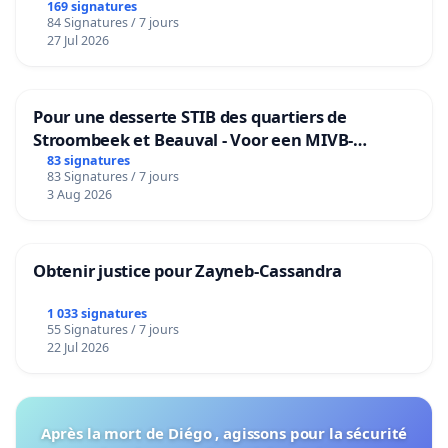
169 signatures
84 Signatures / 7 jours
27 Jul 2026
Pour une desserte STIB des quartiers de
Stroombeek et Beauval - Voor een MIVB-
bediening van de wijken Strombeek en Het
83 signatures
83 Signatures / 7 jours
Voor
3 Aug 2026
Obtenir justice pour Zayneb-Cassandra
1 033 signatures
55 Signatures / 7 jours
22 Jul 2026
Après la mort de Diégo , agissons pour la sécurité