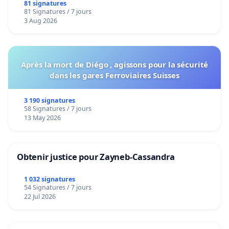
bediening van de wijken Strombeek en Het
81 signatures
81 Signatures / 7 jours
Voor
3 Aug 2026
Après la mort de Diégo , agissons pour la sécurité
dans les gares Ferroviaires Suisses
3 190 signatures
58 Signatures / 7 jours
13 May 2026
Obtenir justice pour Zayneb-Cassandra
1 032 signatures
54 Signatures / 7 jours
22 Jul 2026