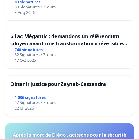
bediening van de wijken Strombeek en Het
83 signatures
83 Signatures / 7 jours
Voor
3 Aug 2026
« Lac-Mégantic : demandons un référendum
citoyen avant une transformation irréversible
de notre territoire »
748 signatures
82 Signatures / 7 jours
17 Oct 2025
Obtenir justice pour Zayneb-Cassandra
1 036 signatures
57 Signatures / 7 jours
22 Jul 2026
Après la mort de Diégo , agissons pour la sécurité