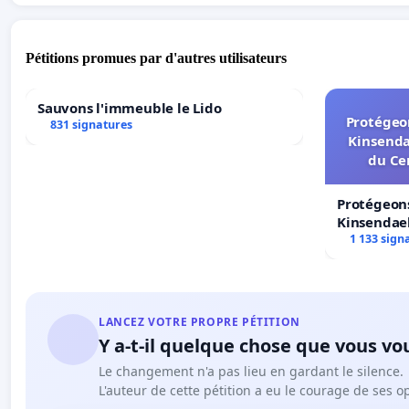
Pétitions promues par d'autres utilisateurs
Sauvons l'immeuble le Lido
Protégeon
831 signatures
Kinsenda
du Ce
Protégeons
Kinsendael
Centre spo
1 133 sign
LANCEZ VOTRE PROPRE PÉTITION
Y a-t-il quelque chose que vous vo
Le changement n'a pas lieu en gardant le silence.
L'auteur de cette pétition a eu le courage de ses o