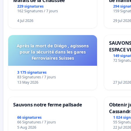
Marais de la Chaussée
de manif
229 signatures
294 signa
162 Signatures / 7 jours
159 Signat
4 Jul 2026
29 Jul 202
SAUVONS
Après la mort de Diégo , agissons
ESPACE V
pour la sécurité dans les gares
BOUGERI
149 signa
Ferroviaires Suisses
72 Signatu
3 175 signatures
83 Signatures / 7 jours
13 May 2026
27 Jul 202
Sauvons notre ferme pallsade
Obtenir j
Cassandr
66 signatures
1 024 sig
66 Signatures / 7 jours
55 Signatu
5 Aug 2026
22 Jul 202