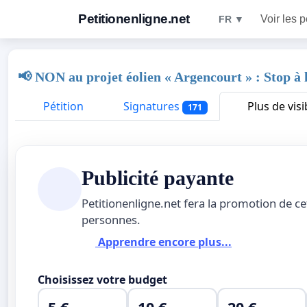
Petitionenligne.net
Voir les p
FR ▼
📢 NON au projet éolien « Argencourt » : Stop à l
Pétition
Signatures
Plus de visib
171
Publicité payante
Petitionenligne.net fera la promotion de ce
personnes.
Apprendre encore plus...
Choisissez votre budget