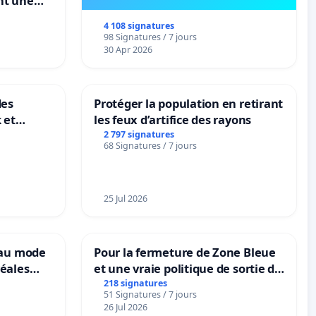
nt une
ble de
4 108 signatures
98 Signatures / 7 jours
30 Apr 2026
des
Protéger la population en retirant
 et
les feux d’artifice des rayons
-
2 797 signatures
68 Signatures / 7 jours
25 Jul 2026
eau mode
Pour la fermeture de Zone Bleue
éales
et une vraie politique de sortie de
anum basé
la dépendance
218 signatures
51 Signatures / 7 jours
es
26 Jul 2026