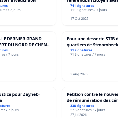
ester à Neuchâtel
référendum citoyen ava
transformation irréversi
tures
741 signatures
ures / 7 jours
111 Signatures / 7 jours
notre territoire »
6
17 Oct 2025
 LE DERNIER GRAND
Pour une desserte STIB 
ERT DU NORD DE CHENE-
quartiers de Stroombeek
ES
Beauval - Voor een MIVB
tures
71 signatures
res / 7 jours
71 Signatures / 7 jours
bediening van de wijken
Strombeek en Het Voor
6
3 Aug 2026
ustice pour Zayneb-
Pétition contre le nouv
a
de rémunération des cér
panifiables de Swiss gr
natures
338 signatures
res / 7 jours
52 Signatures / 7 jours
sur la teneur en protéin
6
27 Jul 2026