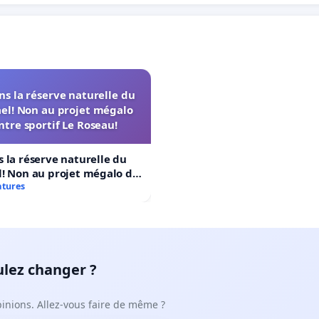
s la réserve naturelle du
el! Non au projet mégalo
ntre sportif Le Roseau!
 la réserve naturelle du
! Non au projet mégalo du
rtif Le Roseau!
atures
ulez changer ?
pinions. Allez-vous faire de même ?