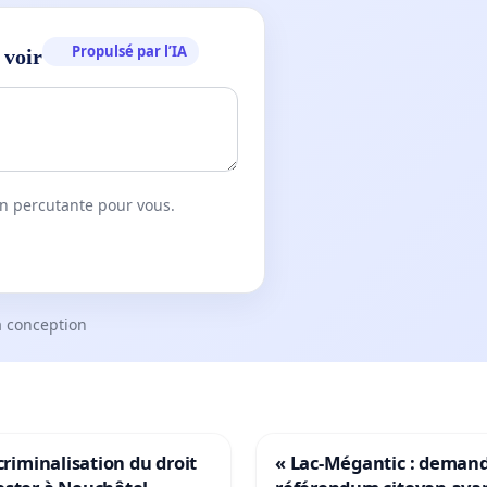
Propulsé par l’IA
 voir
on percutante pour vous.
a conception
 criminalisation du droit
« Lac-Mégantic : deman