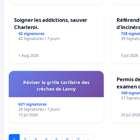
Soigner les addictions, sauver
Référendu
Charleroi.
d'incinér
42 signatures
728 signa
42 Signatures / 7 jours
39 Signatu
1 Aug 2026
5 Jul 2026
Permis de
Réviser la grille tarifaire des
examen d
crèches de Lancy
accessibl
169 signa
27 Signatu
à Bruxell
621 signatures
28 Signatures / 7 jours
15 Jul 2026
25 Jul 202
1
2
3
4
5
6
7
»