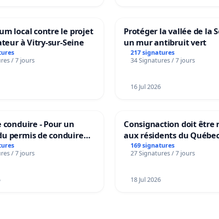
m local contre le projet
Protéger la vallée de la 
ateur à Vitry-sur-Seine
un mur antibruit vert
tures
217 signatures
res / 7 jours
34 Signatures / 7 jours
16 Jul 2026
 conduire - Pour un
Consignaction doit être 
u permis de conduire
aux résidents du Québe
e dans plusieurs langues
tures
169 signatures
res / 7 jours
27 Signatures / 7 jours
es
6
18 Jul 2026