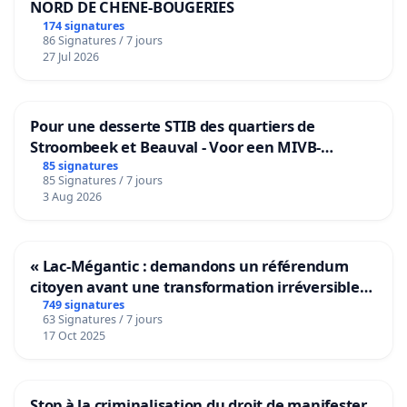
NORD DE CHENE-BOUGERIES
174 signatures
86 Signatures / 7 jours
27 Jul 2026
Pour une desserte STIB des quartiers de
Stroombeek et Beauval - Voor een MIVB-
bediening van de wijken Strombeek en Het
85 signatures
85 Signatures / 7 jours
Voor
3 Aug 2026
« Lac-Mégantic : demandons un référendum
citoyen avant une transformation irréversible
de notre territoire »
749 signatures
63 Signatures / 7 jours
17 Oct 2025
Stop à la criminalisation du droit de manifester