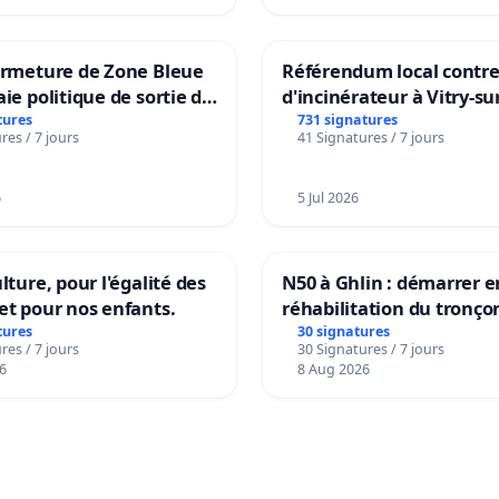
ermeture de Zone Bleue
Référendum local contre 
aie politique de sortie de
d'incinérateur à Vitry-su
dance
tures
731 signatures
res / 7 jours
41 Signatures / 7 jours
6
5 Jul 2026
lture, pour l'égalité des
N50 à Ghlin : démarrer e
et pour nos enfants.
réhabilitation du tronço
tures
30 signatures
res / 7 jours
30 Signatures / 7 jours
6
8 Aug 2026