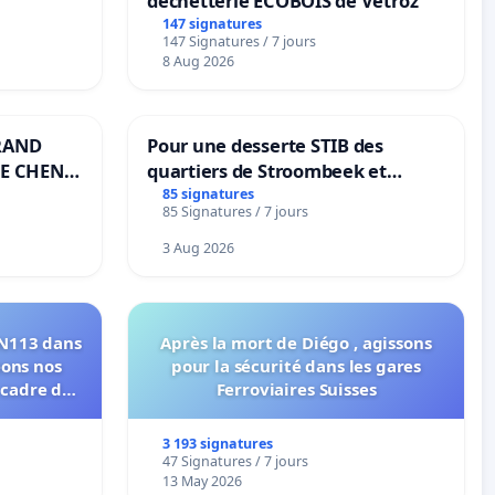
déchetterie ECOBOIS de Vétroz
147 signatures
147 Signatures / 7 jours
8 Aug 2026
RAND
Pour une desserte STIB des
E CHENE-
quartiers de Stroombeek et
Beauval - Voor een MIVB-
85 signatures
85 Signatures / 7 jours
bediening van de wijken
Strombeek en Het Voor
3 Aug 2026
RN113 dans
Après la mort de Diégo , agissons
eons nos
pour la sécurité dans les gares
 cadre de
Ferroviaires Suisses
3 193 signatures
47 Signatures / 7 jours
13 May 2026