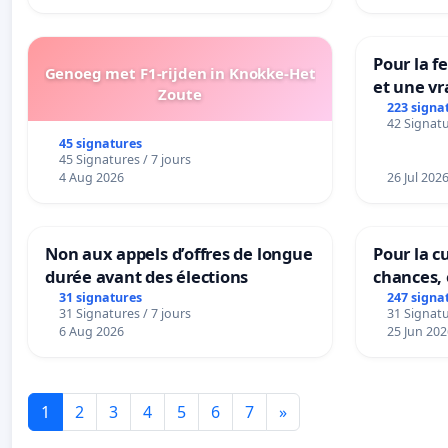
Pour la f
Genoeg met F1-rijden in Knokke-Het
et une vr
Zoute
la dépen
223 signa
42 Signatu
45 signatures
45 Signatures / 7 jours
4 Aug 2026
26 Jul 202
Non aux appels d’offres de longue
Pour la cu
durée avant des élections
chances, 
31 signatures
247 signa
31 Signatures / 7 jours
31 Signatu
6 Aug 2026
25 Jun 202
1
2
3
4
5
6
7
»