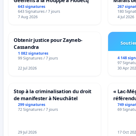
Geenens à la Houppe à Flobecq
Marais d
643 signatures
267 signa
643 Signatures / 7 jours
180 Signat
7 Aug 2026
4 Jul 2026
Obtenir justice pour Zayneb-
Soutien
Cassandra
1 082 signatures
4 148 sig
99 Signatures / 7 jours
97 Signatu
22 Jul 2026
30 Apr 20
Stop à la criminalisation du droit
« Lac-Mé
de manifester à Neuchâtel
référend
transform
299 signatures
749 signa
72 Signatures / 7 jours
69 Signatu
notre terr
29 Jul 2026
17 Oct 20