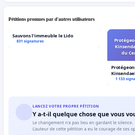
Pétitions promues par d'autres utilisateurs
Sauvons l'immeuble le Lido
Protégeon
831 signatures
Kinsenda
du Ce
Protégeons
Kinsendael
Centre spo
1 133 sign
LANCEZ VOTRE PROPRE PÉTITION
Y a-t-il quelque chose que vous vo
Le changement n'a pas lieu en gardant le silence.
L'auteur de cette pétition a eu le courage de ses o