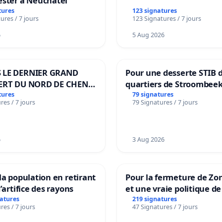
ester à Neuchâtel
tures
123 signatures
ures / 7 jours
123 Signatures / 7 jours
6
5 Aug 2026
 LE DERNIER GRAND
Pour une desserte STIB 
ERT DU NORD DE CHENE-
quartiers de Stroombeek
ES
Beauval - Voor een MIVB
tures
79 signatures
res / 7 jours
79 Signatures / 7 jours
bediening van de wijken
Strombeek en Het Voor
6
3 Aug 2026
la population en retirant
Pour la fermeture de Zo
’artifice des rayons
et une vraie politique de
la dépendance
natures
219 signatures
res / 7 jours
47 Signatures / 7 jours