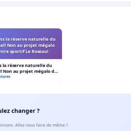
s la réserve naturelle du
el! Non au projet mégalo
ntre sportif Le Roseau!
 la réserve naturelle du
! Non au projet mégalo du
rtif Le Roseau!
atures
ulez changer ?
pinions. Allez-vous faire de même ?