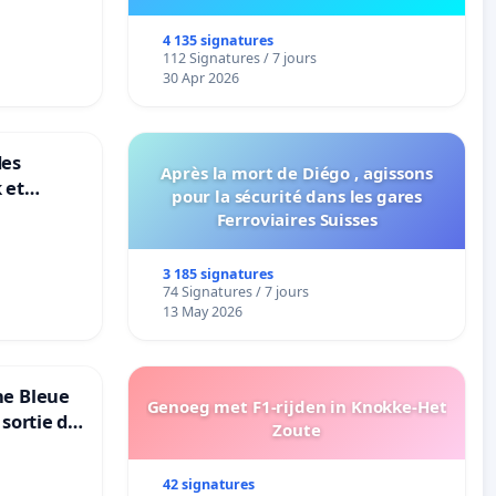
4 135 signatures
112 Signatures / 7 jours
30 Apr 2026
des
Après la mort de Diégo , agissons
 et
pour la sécurité dans les gares
-
Ferroviaires Suisses
3 185 signatures
74 Signatures / 7 jours
13 May 2026
ne Bleue
Genoeg met F1-rijden in Knokke-Het
 sortie de
Zoute
42 signatures