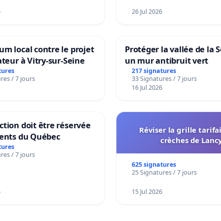
6
26 Jul 2026
m local contre le projet
Protéger la vallée de la 
ateur à Vitry-sur-Seine
un mur antibruit vert
tures
217 signatures
res / 7 jours
33 Signatures / 7 jours
16 Jul 2026
tion doit être réservée
Réviser la grille tarifa
dents du Québec
crèches de Lanc
tures
res / 7 jours
625 signatures
25 Signatures / 7 jours
6
15 Jul 2026