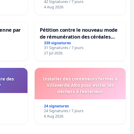
42 Signatures / 7 jours
4 Aug 2026
Senne par
Pétition contre le nouveau mode
de rémunération des céréales
panifiables de Swiss granum basé
339 signatures
31 Signatures / 7 jours
sur la teneur en protéines
27 Jul 2026
ire des
Installer des conteneurs fermés à
y
Villaverde Alto pour éviter les
déchets à l'extérieur
24 signatures
24 Signatures / 7 jours
6 Aug 2026