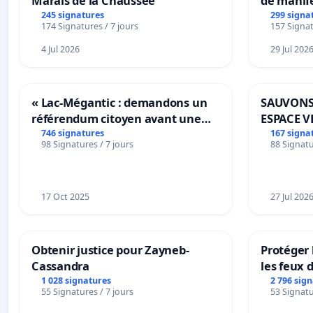
Marais de la Chaussée
de manif
245 signatures
299 signa
174 Signatures / 7 jours
157 Signat
4 Jul 2026
29 Jul 202
« Lac-Mégantic : demandons un
SAUVONS
référendum citoyen avant une
ESPACE V
transformation irréversible de
BOUGERI
746 signatures
167 signa
98 Signatures / 7 jours
88 Signatu
notre territoire »
17 Oct 2025
27 Jul 202
Obtenir justice pour Zayneb-
Protéger 
Cassandra
les feux d
1 028 signatures
2 796 sig
55 Signatures / 7 jours
53 Signatu