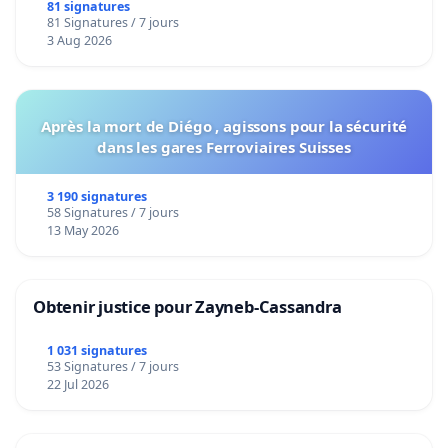
bediening van de wijken Strombeek en Het
81 signatures
81 Signatures / 7 jours
Voor
3 Aug 2026
Après la mort de Diégo , agissons pour la sécurité
dans les gares Ferroviaires Suisses
3 190 signatures
58 Signatures / 7 jours
13 May 2026
Obtenir justice pour Zayneb-Cassandra
1 031 signatures
53 Signatures / 7 jours
22 Jul 2026