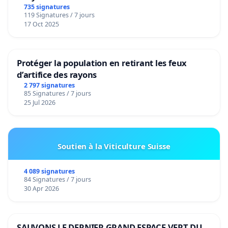
de notre territoire »
735 signatures
119 Signatures / 7 jours
17 Oct 2025
Protéger la population en retirant les feux
d’artifice des rayons
2 797 signatures
85 Signatures / 7 jours
25 Jul 2026
Soutien à la Viticulture Suisse
4 089 signatures
84 Signatures / 7 jours
30 Apr 2026
SAUVONS LE DERNIER GRAND ESPACE VERT DU