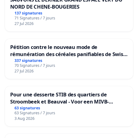
NORD DE CHENE-BOUGERIES
137 signatures
71 Signatures / 7 jours
27 Jul 2026
Pétition contre le nouveau mode de
rémunération des céréales panifiables de Swiss
granum basé sur la teneur en protéines
337 signatures
70 Signatures / 7 jours
27 Jul 2026
Pour une desserte STIB des quartiers de
Stroombeek et Beauval - Voor een MIVB-
bediening van de wijken Strombeek en Het
63 signatures
63 Signatures / 7 jours
Voor
3 Aug 2026