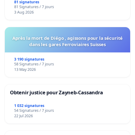
bediening van de wijken Strombeek en Het
81 signatures
81 Signatures / 7 jours
Voor
3 Aug 2026
Après la mort de Diégo , agissons pour la sécurité
dans les gares Ferroviaires Suisses
3 190 signatures
58 Signatures / 7 jours
13 May 2026
Obtenir justice pour Zayneb-Cassandra
1 032 signatures
54 Signatures / 7 jours
22 Jul 2026