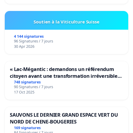
Soutien à la Viticulture Suisse
4 144 signatures
96 Signatures / 7 jours
30 Apr 2026
« Lac-Mégantic : demandons un référendum
citoyen avant une transformation irréversible
de notre territoire »
748 signatures
90 Signatures / 7 jours
17 Oct 2025
SAUVONS LE DERNIER GRAND ESPACE VERT DU
NORD DE CHENE-BOUGERIES
169 signatures
84 Signatures / 7 jours