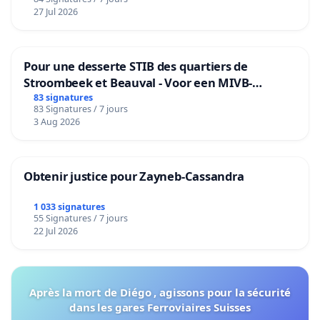
27 Jul 2026
Pour une desserte STIB des quartiers de
Stroombeek et Beauval - Voor een MIVB-
bediening van de wijken Strombeek en Het
83 signatures
83 Signatures / 7 jours
Voor
3 Aug 2026
Obtenir justice pour Zayneb-Cassandra
1 033 signatures
55 Signatures / 7 jours
22 Jul 2026
Après la mort de Diégo , agissons pour la sécurité
dans les gares Ferroviaires Suisses