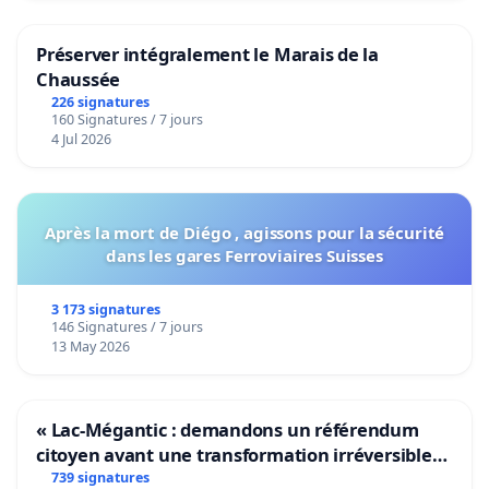
Préserver intégralement le Marais de la
Chaussée
226 signatures
160 Signatures / 7 jours
4 Jul 2026
Après la mort de Diégo , agissons pour la sécurité
dans les gares Ferroviaires Suisses
3 173 signatures
146 Signatures / 7 jours
13 May 2026
« Lac-Mégantic : demandons un référendum
citoyen avant une transformation irréversible
de notre territoire »
739 signatures