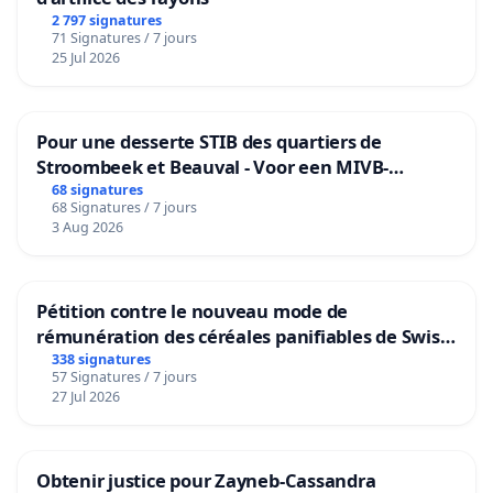
2 797 signatures
71 Signatures / 7 jours
25 Jul 2026
Pour une desserte STIB des quartiers de
Stroombeek et Beauval - Voor een MIVB-
bediening van de wijken Strombeek en Het
68 signatures
68 Signatures / 7 jours
Voor
3 Aug 2026
Pétition contre le nouveau mode de
rémunération des céréales panifiables de Swiss
granum basé sur la teneur en protéines
338 signatures
57 Signatures / 7 jours
27 Jul 2026
Obtenir justice pour Zayneb-Cassandra