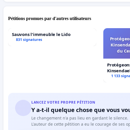
Pétitions promues par d'autres utilisateurs
Sauvons l'immeuble le Lido
Protégeon
831 signatures
Kinsenda
du Ce
Protégeons
Kinsendael
Centre spo
1 133 sign
LANCEZ VOTRE PROPRE PÉTITION
Y a-t-il quelque chose que vous vo
Le changement n'a pas lieu en gardant le silence.
L'auteur de cette pétition a eu le courage de ses o