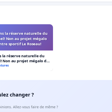
s la réserve naturelle du
el! Non au projet mégalo
ntre sportif Le Roseau!
 la réserve naturelle du
! Non au projet mégalo du
rtif Le Roseau!
atures
ulez changer ?
pinions. Allez-vous faire de même ?