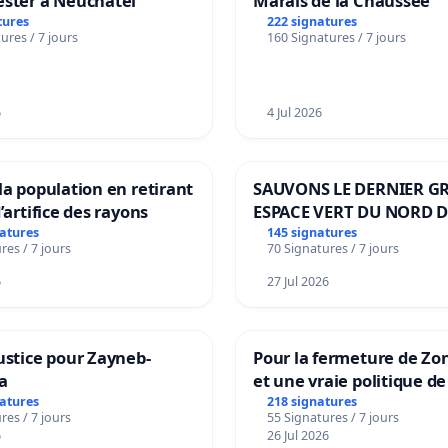
ester à Neuchâtel
Marais de la Chaussée
tures
222 signatures
ures / 7 jours
160 Signatures / 7 jours
6
4 Jul 2026
la population en retirant
SAUVONS LE DERNIER G
’artifice des rayons
ESPACE VERT DU NORD D
BOUGERIES
natures
145 signatures
res / 7 jours
70 Signatures / 7 jours
6
27 Jul 2026
ustice pour Zayneb-
Pour la fermeture de Zo
a
et une vraie politique de
la dépendance
natures
218 signatures
res / 7 jours
55 Signatures / 7 jours
6
26 Jul 2026