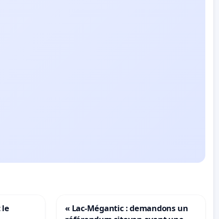
 le
« Lac-Mégantic : demandons un