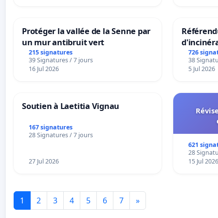
Protéger la vallée de la Senne par
Référendu
un mur antibruit vert
d'incinér
215 signatures
726 signa
39 Signatures / 7 jours
38 Signatu
16 Jul 2026
5 Jul 2026
Soutien à Laetitia Vignau
Révise
167 signatures
28 Signatures / 7 jours
621 signa
28 Signatu
27 Jul 2026
15 Jul 202
1
2
3
4
5
6
7
»