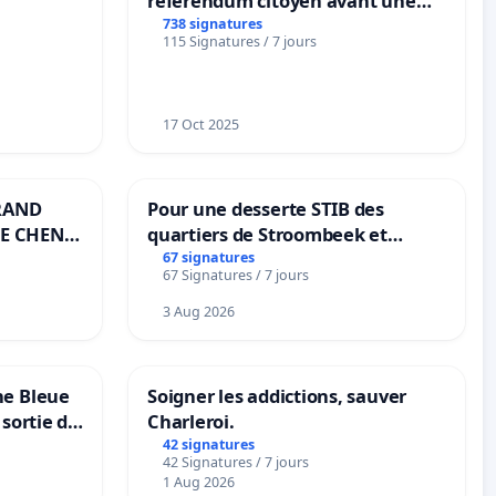
référendum citoyen avant une
transformation irréversible de
738 signatures
115 Signatures / 7 jours
notre territoire »
17 Oct 2025
RAND
Pour une desserte STIB des
E CHENE-
quartiers de Stroombeek et
Beauval - Voor een MIVB-
67 signatures
67 Signatures / 7 jours
bediening van de wijken
Strombeek en Het Voor
3 Aug 2026
ne Bleue
Soigner les addictions, sauver
 sortie de
Charleroi.
42 signatures
42 Signatures / 7 jours
1 Aug 2026