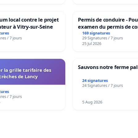
m local contre le projet
Permis de conduire - Pou
ateur à Vitry-sur-Seine
examen du permis de co
accessible dans plusieur
tures
169 signatures
res / 7 jours
29 Signatures / 7 jours
à Bruxelles
25 Jul 2026
Sauvons notre ferme pal
r la grille tarifaire des
crèches de Lancy
24 signatures
24 Signatures / 7 jours
tures
res / 7 jours
6
5 Aug 2026