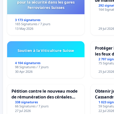
de manif
pour la sécurité dans les gares
292 signa
Ferroviaires Suisses
164 Signat
3 173 signatures
165 Signatures / 7 jours
13 May 2026
29 Jul 202
Protéger 
Soutien à la Viticulture Suisse
les feux d
2 797 sig
4 104 signatures
75 Signatu
98 Signatures / 7 jours
30 Apr 2026
25 Jul 202
Pétition contre le nouveau mode
Obtenir j
de rémunération des céréales
Cassandr
panifiables de Swiss granum basé
338 signatures
1 023 sig
66 Signatures / 7 jours
59 Signatu
sur la teneur en protéines
27 Jul 2026
22 Jul 202