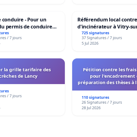
 conduire - Pour un
Référendum local contre 
u permis de conduire
d'incinérateur à Vitry-su
e dans plusieurs langues
tures
725 signatures
res / 7 jours
37 Signatures / 7 jours
es
6
5 Jul 2026
r la grille tarifaire des
Pétition contre les frai
crèches de Lancy
pour l'encadrement 
préparation des thèses à l
de l'administration et des
tures
décisionnelles de l'
res / 7 jours
110 signatures
26 Signatures / 7 jours
6
28 Jul 2026