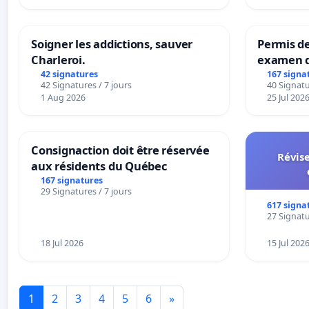
Soigner les addictions, sauver
Permis de
Charleroi.
examen d
accessibl
42 signatures
167 signa
42 Signatures / 7 jours
40 Signatu
à Bruxell
1 Aug 2026
25 Jul 202
Consignaction doit être réservée
Révise
aux résidents du Québec
167 signatures
29 Signatures / 7 jours
617 signa
27 Signatu
18 Jul 2026
15 Jul 202
1
2
3
4
5
6
»