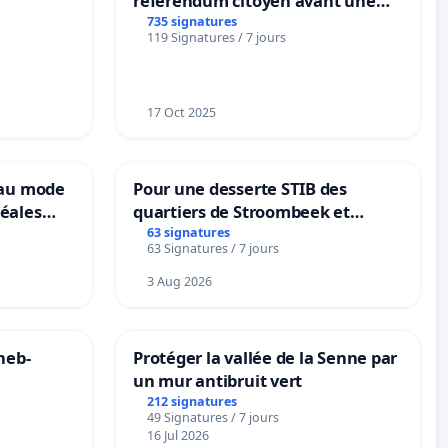
référendum citoyen avant une
transformation irréversible de
735 signatures
119 Signatures / 7 jours
notre territoire »
17 Oct 2025
eau mode
Pour une desserte STIB des
éales
quartiers de Stroombeek et
anum basé
Beauval - Voor een MIVB-
63 signatures
63 Signatures / 7 jours
es
bediening van de wijken
Strombeek en Het Voor
3 Aug 2026
neb-
Protéger la vallée de la Senne par
un mur antibruit vert
212 signatures
49 Signatures / 7 jours
16 Jul 2026