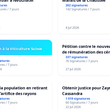
ester à Neuchâtel
Marais de la Chaussée
tures
202 signatures
ures / 7 jours
142 Signatures / 7 jours
6
4 Jul 2026
Pétition contre le nouv
 à la Viticulture Suisse
de rémunération des cér
panifiables de Swiss gr
337 signatures
natures
76 Signatures / 7 jours
sur la teneur en protéin
res / 7 jours
26
27 Jul 2026
la population en retirant
Obtenir justice pour Zay
’artifice des rayons
Cassandra
natures
1 019 signatures
res / 7 jours
60 Signatures / 7 jours
6
22 Jul 2026