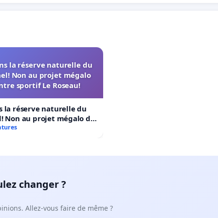
s la réserve naturelle du
el! Non au projet mégalo
ntre sportif Le Roseau!
 la réserve naturelle du
! Non au projet mégalo du
rtif Le Roseau!
atures
ulez changer ?
pinions. Allez-vous faire de même ?