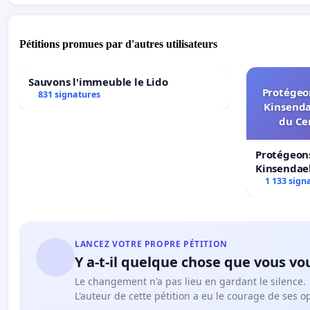
Pétitions promues par d'autres utilisateurs
Sauvons l'immeuble le Lido
Protégeon
831 signatures
Kinsenda
du Ce
Protégeons
Kinsendael
Centre spo
1 133 sign
LANCEZ VOTRE PROPRE PÉTITION
Y a-t-il quelque chose que vous vo
Le changement n'a pas lieu en gardant le silence.
L'auteur de cette pétition a eu le courage de ses o