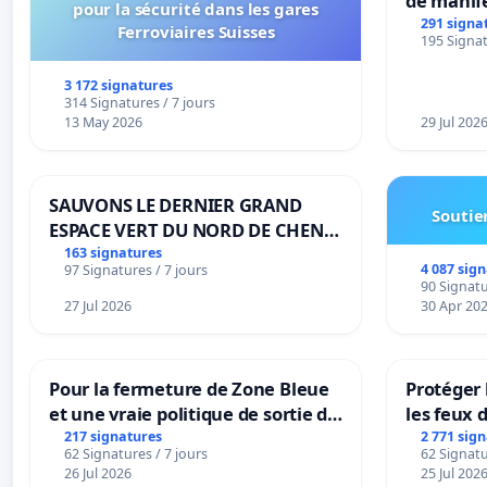
de manif
pour la sécurité dans les gares
291 signa
Ferroviaires Suisses
195 Signat
3 172 signatures
314 Signatures / 7 jours
13 May 2026
29 Jul 202
SAUVONS LE DERNIER GRAND
Soutien
ESPACE VERT DU NORD DE CHENE-
BOUGERIES
163 signatures
4 087 sig
97 Signatures / 7 jours
90 Signatu
27 Jul 2026
30 Apr 20
Pour la fermeture de Zone Bleue
Protéger 
et une vraie politique de sortie de
les feux d
la dépendance
217 signatures
2 771 sig
62 Signatures / 7 jours
62 Signatu
26 Jul 2026
25 Jul 202