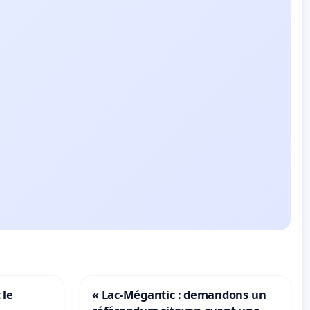
 le
« Lac-Mégantic : demandons un