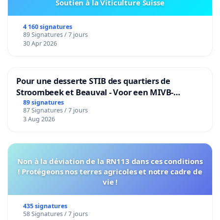
Soutien à la Viticulture Suisse
4 160 signatures
89 Signatures / 7 jours
30 Apr 2026
Pour une desserte STIB des quartiers de
Stroombeek et Beauval - Voor een MIVB-
bediening van de wijken Strombeek en Het
89 signatures
87 Signatures / 7 jours
Voor
3 Aug 2026
Non à la déviation de la RN113 dans ces conditions
! Protégeons nos terres agricoles et notre cadre de
vie !
435 signatures
58 Signatures / 7 jours