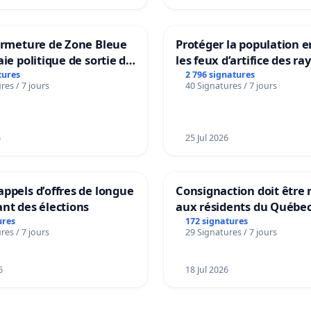
ermeture de Zone Bleue
Protéger la population e
aie politique de sortie de
les feux d’artifice des ra
dance
tures
2 796 signatures
res / 7 jours
40 Signatures / 7 jours
6
25 Jul 2026
ppels d’offres de longue
Consignaction doit être 
nt des élections
aux résidents du Québe
ures
172 signatures
res / 7 jours
29 Signatures / 7 jours
6
18 Jul 2026