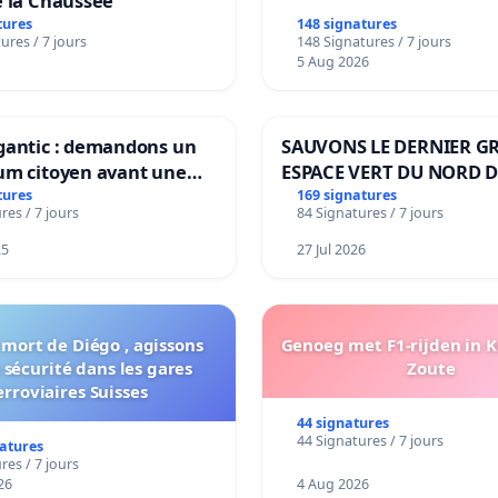
e la Chaussée
tures
148 signatures
ures / 7 jours
148 Signatures / 7 jours
5 Aug 2026
gantic : demandons un
SAUVONS LE DERNIER G
um citoyen avant une
ESPACE VERT DU NORD D
ation irréversible de
BOUGERIES
tures
169 signatures
res / 7 jours
84 Signatures / 7 jours
itoire »
25
27 Jul 2026
 mort de Diégo , agissons
Genoeg met F1-rijden in 
 sécurité dans les gares
Zoute
erroviaires Suisses
44 signatures
44 Signatures / 7 jours
natures
res / 7 jours
26
4 Aug 2026