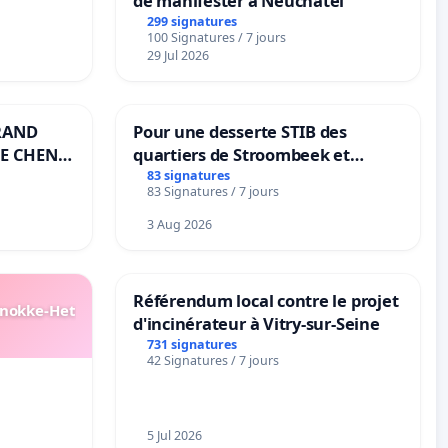
de manifester à Neuchâtel
299 signatures
100 Signatures / 7 jours
29 Jul 2026
RAND
Pour une desserte STIB des
E CHENE-
quartiers de Stroombeek et
Beauval - Voor een MIVB-
83 signatures
83 Signatures / 7 jours
bediening van de wijken
Strombeek en Het Voor
3 Aug 2026
Référendum local contre le projet
Knokke-Het
d'incinérateur à Vitry-sur-Seine
731 signatures
42 Signatures / 7 jours
5 Jul 2026