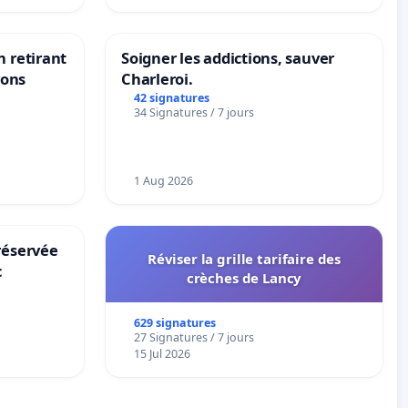
n retirant
Soigner les addictions, sauver
yons
Charleroi.
42 signatures
34 Signatures / 7 jours
1 Aug 2026
réservée
Réviser la grille tarifaire des
c
crèches de Lancy
629 signatures
27 Signatures / 7 jours
15 Jul 2026