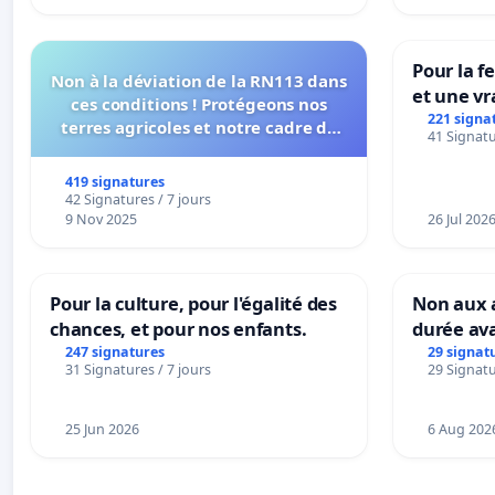
Pour la f
Non à la déviation de la RN113 dans
et une vr
ces conditions ! Protégeons nos
la dépen
221 signa
terres agricoles et notre cadre de
41 Signatu
vie !
419 signatures
42 Signatures / 7 jours
9 Nov 2025
26 Jul 202
Pour la culture, pour l'égalité des
Non aux a
chances, et pour nos enfants.
durée ava
247 signatures
29 signat
31 Signatures / 7 jours
29 Signatu
25 Jun 2026
6 Aug 202