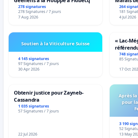
Geenens à la Houppe à Flobecq
Marais d
278 signatures
264 signa
278 Signatures / 7 jours
181 Signat
7 Aug 2026
4 Jul 2026
« Lac-Mé
Soutien à la Viticulture Suisse
référend
transform
748 signa
4 145 signatures
85 Signatu
notre terr
97 Signatures / 7 jours
30 Apr 2026
17 Oct 20
Obtenir justice pour Zayneb-
Après la
Cassandra
pour la
1 035 signatures
F
57 Signatures / 7 jours
3 190 sig
52 Signatu
22 Jul 2026
13 May 20