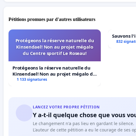
Pétitions promues par d'autres utilisateurs
Sauvons l'
Protégeons la réserve naturelle du
832 signat
Kinsendael! Non au projet mégalo
du Centre sportif Le Roseau!
Protégeons la réserve naturelle du
Kinsendael! Non au projet mégalo du
Centre sportif Le Roseau!
1 133 signatures
LANCEZ VOTRE PROPRE PÉTITION
Y a-t-il quelque chose que vous vo
Le changement n'a pas lieu en gardant le silence.
L'auteur de cette pétition a eu le courage de ses o