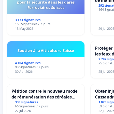
de manif
pour la sécurité dans les gares
292 signa
Ferroviaires Suisses
164 Signat
3 173 signatures
165 Signatures / 7 jours
13 May 2026
29 Jul 202
Protéger 
Soutien à la Viticulture Suisse
les feux d
2 797 sig
4 104 signatures
75 Signatu
98 Signatures / 7 jours
30 Apr 2026
25 Jul 202
Pétition contre le nouveau mode
Obtenir j
de rémunération des céréales
Cassandr
panifiables de Swiss granum basé
338 signatures
1 023 sig
66 Signatures / 7 jours
59 Signatu
sur la teneur en protéines
27 Jul 2026
22 Jul 202