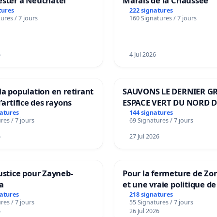
ester à Neuchâtel
Marais de la Chaussée
tures
222 signatures
ures / 7 jours
160 Signatures / 7 jours
6
4 Jul 2026
la population en retirant
SAUVONS LE DERNIER G
’artifice des rayons
ESPACE VERT DU NORD D
BOUGERIES
natures
144 signatures
res / 7 jours
69 Signatures / 7 jours
6
27 Jul 2026
ustice pour Zayneb-
Pour la fermeture de Zo
a
et une vraie politique de
la dépendance
natures
218 signatures
res / 7 jours
55 Signatures / 7 jours
6
26 Jul 2026