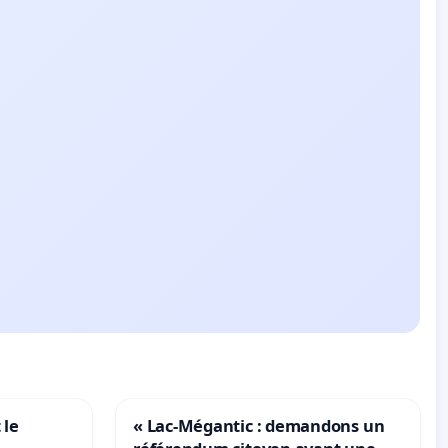
 le
« Lac-Mégantic : demandons un