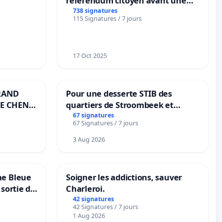
référendum citoyen avant une
transformation irréversible de
738 signatures
115 Signatures / 7 jours
notre territoire »
17 Oct 2025
RAND
Pour une desserte STIB des
E CHENE-
quartiers de Stroombeek et
Beauval - Voor een MIVB-
67 signatures
67 Signatures / 7 jours
bediening van de wijken
Strombeek en Het Voor
3 Aug 2026
ne Bleue
Soigner les addictions, sauver
 sortie de
Charleroi.
42 signatures
42 Signatures / 7 jours
1 Aug 2026