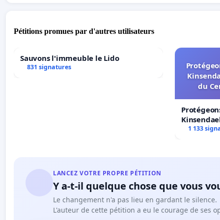
Pétitions promues par d'autres utilisateurs
Sauvons l'immeuble le Lido
Protégeon
831 signatures
Kinsenda
du Ce
Protégeons
Kinsendael
Centre spo
1 133 sign
LANCEZ VOTRE PROPRE PÉTITION
Y a-t-il quelque chose que vous vo
Le changement n'a pas lieu en gardant le silence.
L'auteur de cette pétition a eu le courage de ses o