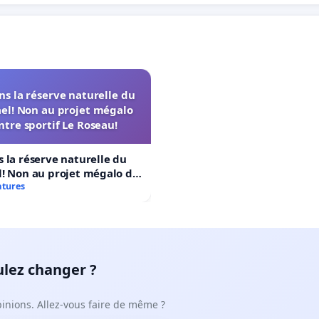
s la réserve naturelle du
el! Non au projet mégalo
ntre sportif Le Roseau!
 la réserve naturelle du
! Non au projet mégalo du
rtif Le Roseau!
atures
ulez changer ?
pinions. Allez-vous faire de même ?