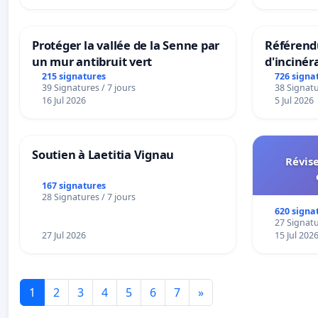
Protéger la vallée de la Senne par
Référendu
un mur antibruit vert
d'incinér
215 signatures
726 signa
39 Signatures / 7 jours
38 Signatu
16 Jul 2026
5 Jul 2026
Soutien à Laetitia Vignau
Révise
167 signatures
28 Signatures / 7 jours
620 signa
27 Signatu
27 Jul 2026
15 Jul 202
1
2
3
4
5
6
7
»