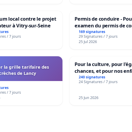
m local contre le projet
Permis de conduire - Pou
ateur à Vitry-sur-Seine
examen du permis de co
accessible dans plusieur
tures
169 signatures
res / 7 jours
29 Signatures / 7 jours
à Bruxelles
25 Jul 2026
Pour la culture, pour l'ég
r la grille tarifaire des
chances, et pour nos enf
crèches de Lancy
240 signatures
24 Signatures / 7 jours
tures
res / 7 jours
6
25 Jun 2026