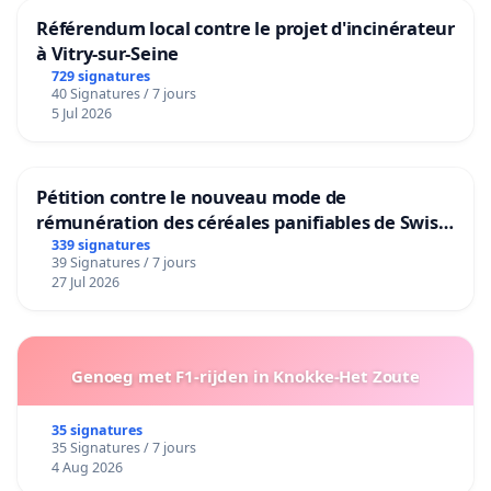
Référendum local contre le projet d'incinérateur
à Vitry-sur-Seine
729 signatures
40 Signatures / 7 jours
5 Jul 2026
Pétition contre le nouveau mode de
rémunération des céréales panifiables de Swiss
granum basé sur la teneur en protéines
339 signatures
39 Signatures / 7 jours
27 Jul 2026
Genoeg met F1-rijden in Knokke-Het Zoute
35 signatures
35 Signatures / 7 jours
4 Aug 2026