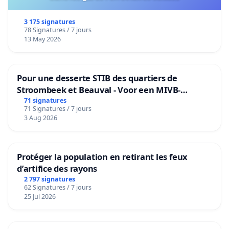
3 175 signatures
78 Signatures / 7 jours
13 May 2026
Pour une desserte STIB des quartiers de
Stroombeek et Beauval - Voor een MIVB-
bediening van de wijken Strombeek en Het
71 signatures
71 Signatures / 7 jours
Voor
3 Aug 2026
Protéger la population en retirant les feux
d’artifice des rayons
2 797 signatures
62 Signatures / 7 jours
25 Jul 2026