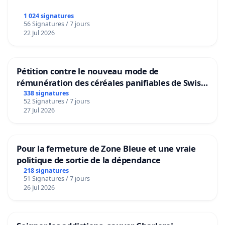
1 024 signatures
56 Signatures / 7 jours
22 Jul 2026
Pétition contre le nouveau mode de
rémunération des céréales panifiables de Swiss
granum basé sur la teneur en protéines
338 signatures
52 Signatures / 7 jours
27 Jul 2026
Pour la fermeture de Zone Bleue et une vraie
politique de sortie de la dépendance
218 signatures
51 Signatures / 7 jours
26 Jul 2026