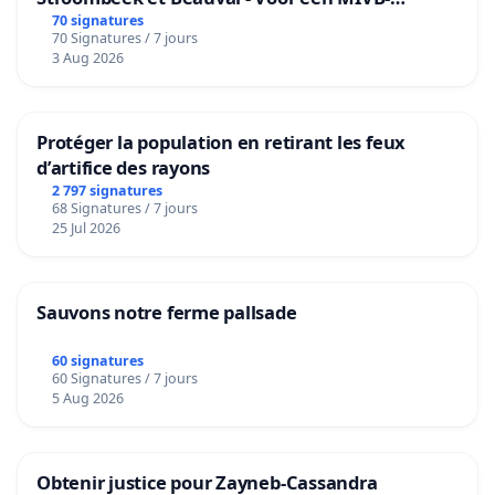
bediening van de wijken Strombeek en Het
70 signatures
70 Signatures / 7 jours
Voor
3 Aug 2026
Protéger la population en retirant les feux
d’artifice des rayons
2 797 signatures
68 Signatures / 7 jours
25 Jul 2026
Sauvons notre ferme pallsade
60 signatures
60 Signatures / 7 jours
5 Aug 2026
Obtenir justice pour Zayneb-Cassandra