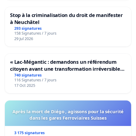
Stop à la criminalisation du droit de manifester
à Neuchâtel
293 signatures
158 Signatures / 7 jours
29 Jul 2026
« Lac-Mégantic : demandons un référendum
citoyen avant une transformation irréversible
de notre territoire »
740 signatures
116 Signatures / 7 jours
17 Oct 2025
Après la mort de Diégo , agissons pour la sécurité
dans les gares Ferroviaires Suisses
3 175 signatures