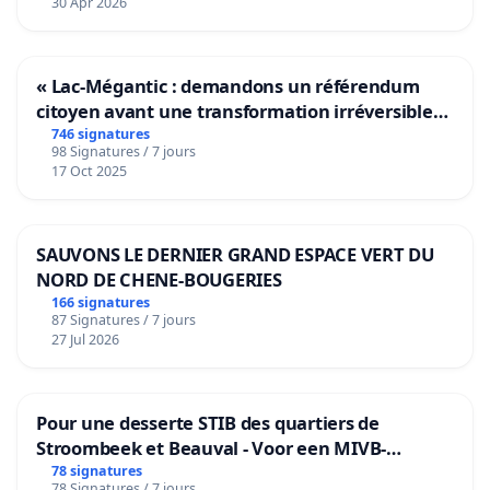
30 Apr 2026
« Lac-Mégantic : demandons un référendum
citoyen avant une transformation irréversible
de notre territoire »
746 signatures
98 Signatures / 7 jours
17 Oct 2025
SAUVONS LE DERNIER GRAND ESPACE VERT DU
NORD DE CHENE-BOUGERIES
166 signatures
87 Signatures / 7 jours
27 Jul 2026
Pour une desserte STIB des quartiers de
Stroombeek et Beauval - Voor een MIVB-
bediening van de wijken Strombeek en Het
78 signatures
78 Signatures / 7 jours