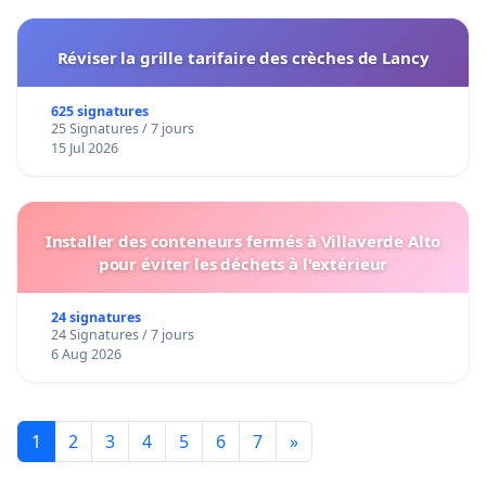
Réviser la grille tarifaire des crèches de Lancy
625 signatures
25 Signatures / 7 jours
15 Jul 2026
Installer des conteneurs fermés à Villaverde Alto
pour éviter les déchets à l'extérieur
24 signatures
24 Signatures / 7 jours
6 Aug 2026
1
2
3
4
5
6
7
»