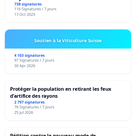
de notre territoire »
738 signatures
116 Signatures / 7 jours
17 Oct 2025
Soutien à la Viticulture Suisse
4 103 signatures
97 Signatures / 7 jours
30 Apr 2026
Protéger la population en retirant les feux
d’artifice des rayons
2 797 signatures
76 Signatures / 7 jours
25 Jul 2026
Pétition contre le nouveau mode de