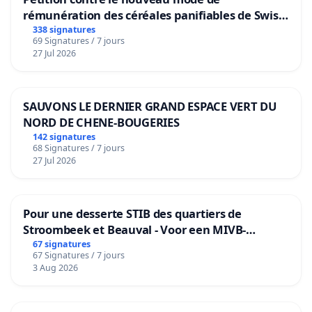
rémunération des céréales panifiables de Swiss
granum basé sur la teneur en protéines
338 signatures
69 Signatures / 7 jours
27 Jul 2026
SAUVONS LE DERNIER GRAND ESPACE VERT DU
NORD DE CHENE-BOUGERIES
142 signatures
68 Signatures / 7 jours
27 Jul 2026
Pour une desserte STIB des quartiers de
Stroombeek et Beauval - Voor een MIVB-
bediening van de wijken Strombeek en Het
67 signatures
67 Signatures / 7 jours
Voor
3 Aug 2026