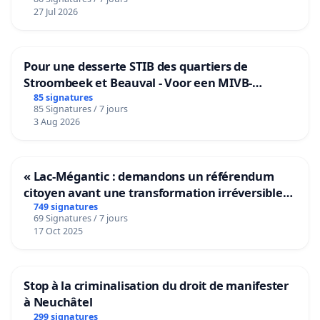
27 Jul 2026
Pour une desserte STIB des quartiers de
Stroombeek et Beauval - Voor een MIVB-
bediening van de wijken Strombeek en Het
85 signatures
85 Signatures / 7 jours
Voor
3 Aug 2026
« Lac-Mégantic : demandons un référendum
citoyen avant une transformation irréversible
de notre territoire »
749 signatures
69 Signatures / 7 jours
17 Oct 2025
Stop à la criminalisation du droit de manifester
à Neuchâtel
299 signatures