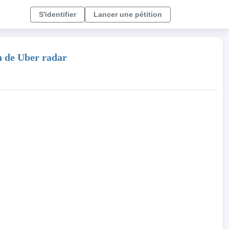
S'identifier
Lancer une pétition
on de Uber radar