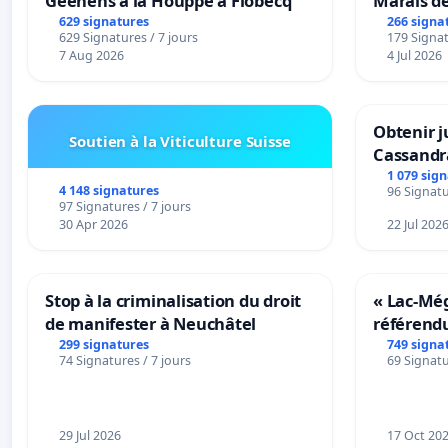
Geenens à la Houppe à Flobecq
Marais d
629 signatures
266 signa
629 Signatures / 7 jours
179 Signat
7 Aug 2026
4 Jul 2026
Obtenir j
Soutien à la Viticulture Suisse
Cassandr
1 079 sig
4 148 signatures
96 Signatu
97 Signatures / 7 jours
30 Apr 2026
22 Jul 202
Stop à la criminalisation du droit
« Lac-Mé
de manifester à Neuchâtel
référend
transform
299 signatures
749 signa
74 Signatures / 7 jours
69 Signatu
notre terr
29 Jul 2026
17 Oct 20