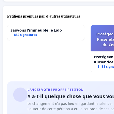
Pétitions promues par d'autres utilisateurs
Sauvons l'immeuble le Lido
Protégeon
832 signatures
Kinsenda
du Ce
Protégeons
Kinsendael
Centre spo
1 133 sign
LANCEZ VOTRE PROPRE PÉTITION
Y a-t-il quelque chose que vous vo
Le changement n'a pas lieu en gardant le silence.
L'auteur de cette pétition a eu le courage de ses o