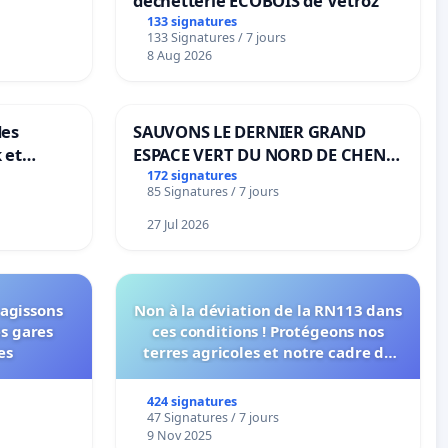
déchetterie ECOBOIS de Vétroz
133 signatures
133 Signatures / 7 jours
8 Aug 2026
des
SAUVONS LE DERNIER GRAND
 et
ESPACE VERT DU NORD DE CHENE-
-
BOUGERIES
172 signatures
85 Signatures / 7 jours
27 Jul 2026
 agissons
Non à la déviation de la RN113 dans
es gares
ces conditions ! Protégeons nos
es
terres agricoles et notre cadre de
vie !
424 signatures
47 Signatures / 7 jours
9 Nov 2025