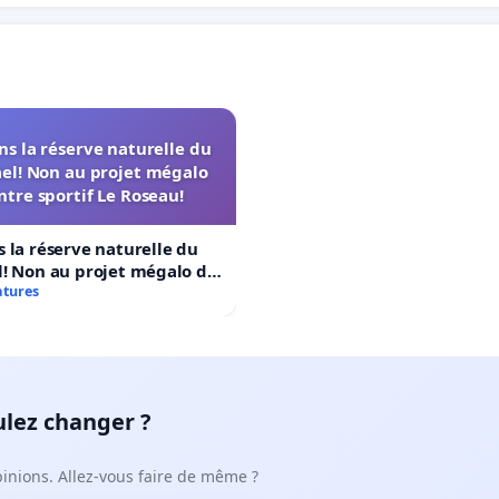
s la réserve naturelle du
el! Non au projet mégalo
ntre sportif Le Roseau!
 la réserve naturelle du
! Non au projet mégalo du
rtif Le Roseau!
atures
ulez changer ?
pinions. Allez-vous faire de même ?