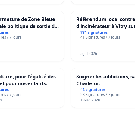
ermeture de Zone Bleue
Référendum local contre 
aie politique de sortie de
d'incinérateur à Vitry-su
dance
tures
731 signatures
res / 7 jours
41 Signatures / 7 jours
6
5 Jul 2026
lture, pour l'égalité des
Soigner les addictions, 
et pour nos enfants.
Charleroi.
tures
42 signatures
res / 7 jours
28 Signatures / 7 jours
6
1 Aug 2026