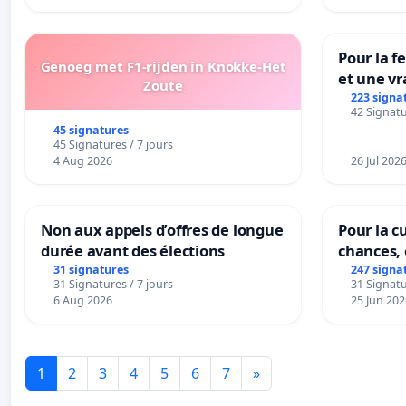
Pour la f
Genoeg met F1-rijden in Knokke-Het
et une vr
Zoute
la dépen
223 signa
42 Signatu
45 signatures
45 Signatures / 7 jours
4 Aug 2026
26 Jul 202
Non aux appels d’offres de longue
Pour la cu
durée avant des élections
chances, 
31 signatures
247 signa
31 Signatures / 7 jours
31 Signatu
6 Aug 2026
25 Jun 202
1
2
3
4
5
6
7
»