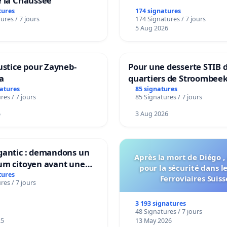
e la Chaussée
tures
174 signatures
ures / 7 jours
174 Signatures / 7 jours
5 Aug 2026
ustice pour Zayneb-
Pour une desserte STIB 
a
quartiers de Stroombeek
Beauval - Voor een MIVB
natures
85 signatures
res / 7 jours
85 Signatures / 7 jours
bediening van de wijken
Strombeek en Het Voor
6
3 Aug 2026
gantic : demandons un
Après la mort de Diégo ,
um citoyen avant une
pour la sécurité dans l
ation irréversible de
tures
Ferroviaires Suiss
res / 7 jours
itoire »
3 193 signatures
48 Signatures / 7 jours
25
13 May 2026