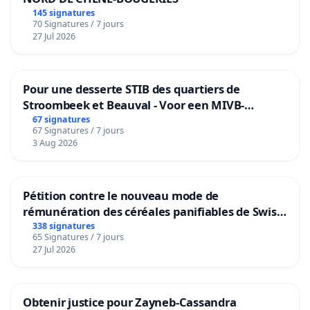
145 signatures
70 Signatures / 7 jours
27 Jul 2026
Pour une desserte STIB des quartiers de
Stroombeek et Beauval - Voor een MIVB-
bediening van de wijken Strombeek en Het
67 signatures
67 Signatures / 7 jours
Voor
3 Aug 2026
Pétition contre le nouveau mode de
rémunération des céréales panifiables de Swiss
granum basé sur la teneur en protéines
338 signatures
65 Signatures / 7 jours
27 Jul 2026
Obtenir justice pour Zayneb-Cassandra