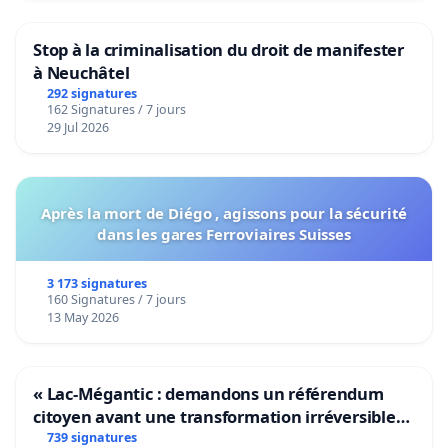
Stop à la criminalisation du droit de manifester
à Neuchâtel
292 signatures
162 Signatures / 7 jours
29 Jul 2026
Après la mort de Diégo , agissons pour la sécurité
dans les gares Ferroviaires Suisses
3 173 signatures
160 Signatures / 7 jours
13 May 2026
« Lac-Mégantic : demandons un référendum
citoyen avant une transformation irréversible
de notre territoire »
739 signatures