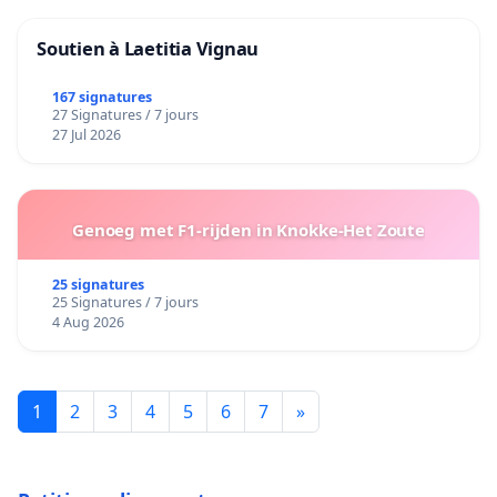
Soutien à Laetitia Vignau
167 signatures
27 Signatures / 7 jours
27 Jul 2026
Genoeg met F1-rijden in Knokke-Het Zoute
25 signatures
25 Signatures / 7 jours
4 Aug 2026
1
2
3
4
5
6
7
»