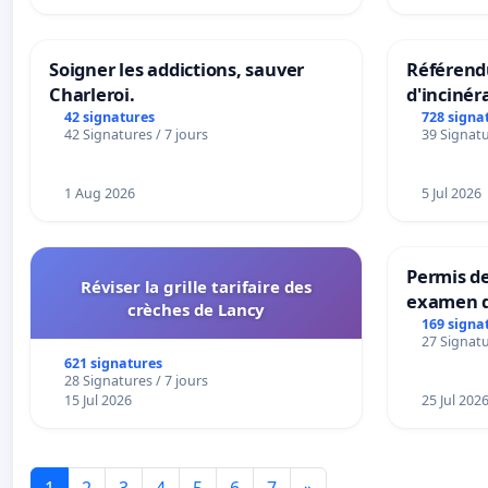
Soigner les addictions, sauver
Référendu
Charleroi.
d'incinér
42 signatures
728 signa
42 Signatures / 7 jours
39 Signatu
1 Aug 2026
5 Jul 2026
Permis de
Réviser la grille tarifaire des
examen d
crèches de Lancy
accessibl
169 signa
27 Signatu
à Bruxell
621 signatures
28 Signatures / 7 jours
15 Jul 2026
25 Jul 202
1
2
3
4
5
6
7
»