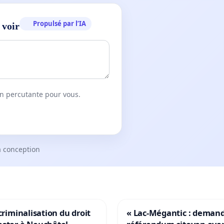
Propulsé par l’IA
 voir
on percutante pour vous.
a conception
 criminalisation du droit
« Lac-Mégantic : deman