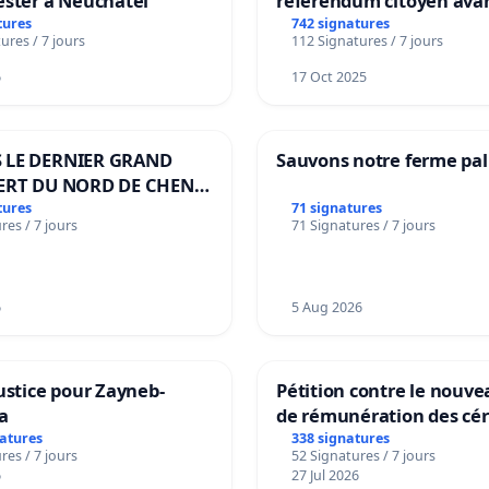
ester à Neuchâtel
référendum citoyen ava
transformation irréversi
tures
742 signatures
ures / 7 jours
112 Signatures / 7 jours
notre territoire »
6
17 Oct 2025
 LE DERNIER GRAND
Sauvons notre ferme pal
ERT DU NORD DE CHENE-
ES
tures
71 signatures
res / 7 jours
71 Signatures / 7 jours
6
5 Aug 2026
ustice pour Zayneb-
Pétition contre le nouv
a
de rémunération des cér
panifiables de Swiss gr
natures
338 signatures
res / 7 jours
52 Signatures / 7 jours
sur la teneur en protéin
6
27 Jul 2026