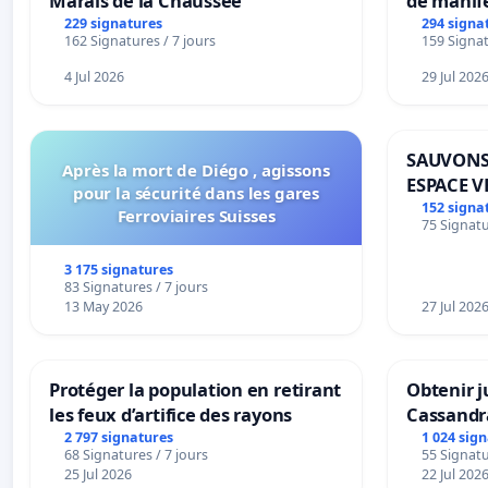
Marais de la Chaussée
de manif
229 signatures
294 signa
162 Signatures / 7 jours
159 Signat
4 Jul 2026
29 Jul 202
SAUVONS
Après la mort de Diégo , agissons
ESPACE V
pour la sécurité dans les gares
BOUGERI
152 signa
Ferroviaires Suisses
75 Signatu
3 175 signatures
83 Signatures / 7 jours
13 May 2026
27 Jul 202
Protéger la population en retirant
Obtenir j
les feux d’artifice des rayons
Cassandr
2 797 signatures
1 024 sig
68 Signatures / 7 jours
55 Signatu
25 Jul 2026
22 Jul 202