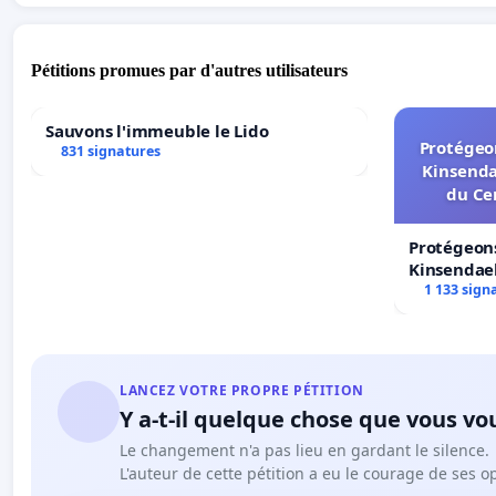
Pétitions promues par d'autres utilisateurs
Sauvons l'immeuble le Lido
Protégeon
831 signatures
Kinsenda
du Ce
Protégeons
Kinsendael
Centre spo
1 133 sign
LANCEZ VOTRE PROPRE PÉTITION
Y a-t-il quelque chose que vous vo
Le changement n'a pas lieu en gardant le silence.
L'auteur de cette pétition a eu le courage de ses o