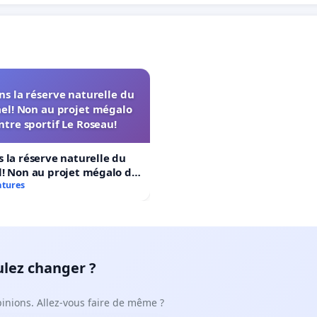
s la réserve naturelle du
el! Non au projet mégalo
ntre sportif Le Roseau!
 la réserve naturelle du
! Non au projet mégalo du
rtif Le Roseau!
atures
ulez changer ?
pinions. Allez-vous faire de même ?