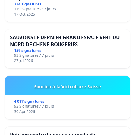
de notre territoire »
734 signatures
119 Signatures / 7 jours
17 Oct 2025
SAUVONS LE DERNIER GRAND ESPACE VERT DU
NORD DE CHENE-BOUGERIES
159 signatures
93 Signatures / 7 jours
27 Jul 2026
Soutien à la Viticulture Suisse
4 087 signatures
92 Signatures / 7 jours
30 Apr 2026
Pétition contre le nouveau mode de