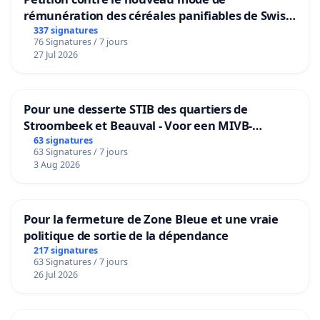
rémunération des céréales panifiables de Swiss
granum basé sur la teneur en protéines
337 signatures
76 Signatures / 7 jours
27 Jul 2026
Pour une desserte STIB des quartiers de
Stroombeek et Beauval - Voor een MIVB-
bediening van de wijken Strombeek en Het
63 signatures
63 Signatures / 7 jours
Voor
3 Aug 2026
Pour la fermeture de Zone Bleue et une vraie
politique de sortie de la dépendance
217 signatures
63 Signatures / 7 jours
26 Jul 2026